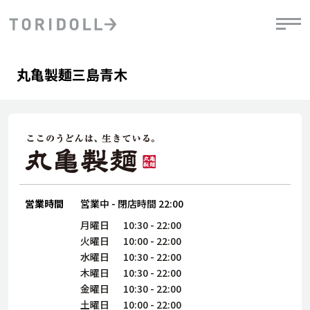
Skip to content
Return to Nav
Day of the Week
phone
Hours
丸亀製麺三島青木
PRニュース
中長期経営計画
ライブラリ
IRニュース
決
地
方針
ファイナンス戦略
トリドールのサステナビリティ
有
気
デジタルトランス
粟田社長が語る
財
資
会社情報
フォーメーション戦略
トリドールのサステナビリティ
決
エ
粟田社長が語るトリドールDX
ステークホルダーとの
月
自
経営理念
コミュニケーション
DXビジョン2028
営業時間
営業中
-
閉店時間
22:00
チ
人
トリドールのDX ～これまでとこれから～
連
月曜日
10:30
-
22:00
ニュース
商品
火曜日
10:00
-
22:00
人
水曜日
10:30
-
22:00
株主・投資家情報
木曜日
10:30
-
22:00
ダ
金曜日
10:30
-
22:00
働
土曜日
10:00
-
22:00