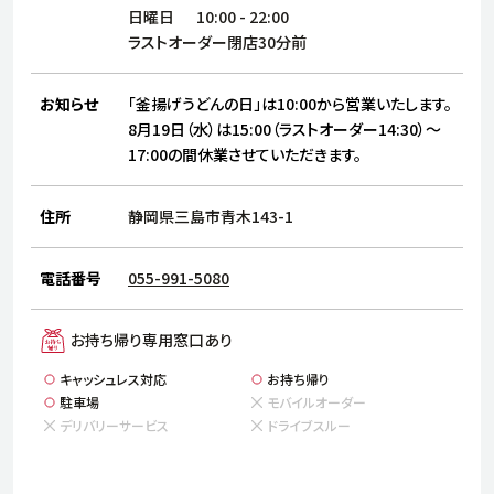
サステナビリティ
人
日曜日
10:00
-
22:00
労
ラストオーダー閉店30分前
サプ
ブランド
店舗検索
社
お知らせ
「釜揚げうどんの日」は10:00から営業いたします。
店舗一覧
採用情報
8月19日（水）は15:00（ラストオーダー14:30）～
17:00の間休業させていただきます。
よくある質問・お問い合わせ
住所
静岡県三島市青木143-1
日本語
English
简体中文
電話番号
055-991-5080
お持ち帰り専用窓口あり
キャッシュレス対応
お持ち帰り
駐車場
モバイルオーダー
デリバリーサービス
ドライブスルー