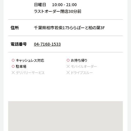
サステナビリティ
人
日曜日
10:00
-
21:00
労
ラストオーダー閉店30分前
サプ
ブランド
店舗検索
社
住所
千葉県柏市若柴175ららぽーと柏の葉3F
店舗一覧
採用情報
よくある質問・お問い合わせ
電話番号
04-7168-1533
キャッシュレス対応
お持ち帰り
日本語
English
简体中文
駐車場
モバイルオーダー
デリバリーサービス
ドライブスルー