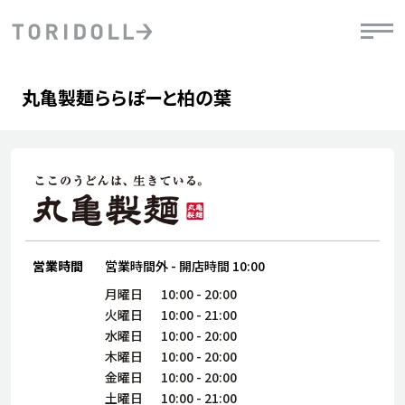
Skip to content
Return to Nav
Day of the Week
phone
Hours
丸亀製麺ららぽーと柏の葉
PRニュース
中長期経営計画
ライブラリ
IRニュース
決
地
方針
ファイナンス戦略
トリドールのサステナビリティ
有
気
デジタルトランス
粟田社長が語る
財
資
会社情報
フォーメーション戦略
トリドールのサステナビリティ
決
エ
粟田社長が語るトリドールDX
ステークホルダーとの
月
自
経営理念
コミュニケーション
DXビジョン2028
営業時間
営業時間外
-
開店時間
10:00
チ
人
トリドールのDX ～これまでとこれから～
連
月曜日
10:00
-
20:00
ニュース
商品
火曜日
10:00
-
21:00
人
水曜日
10:00
-
20:00
株主・投資家情報
木曜日
10:00
-
20:00
ダ
金曜日
10:00
-
20:00
働
土曜日
10:00
-
21:00