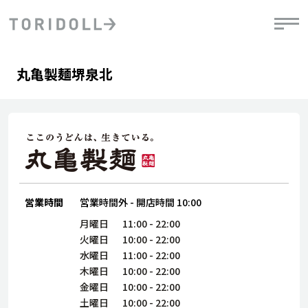
Skip to content
Return to Nav
Day of the Week
phone
Hours
丸亀製麺堺泉北
PRニュース
中長期経営計画
ライブラリ
IRニュース
決
地
方針
ファイナンス戦略
トリドールのサステナビリティ
有
気
デジタルトランス
粟田社長が語る
財
資
会社情報
フォーメーション戦略
トリドールのサステナビリティ
決
エ
粟田社長が語るトリドールDX
ステークホルダーとの
月
自
経営理念
コミュニケーション
DXビジョン2028
営業時間
営業時間外
-
開店時間
10:00
チ
人
トリドールのDX ～これまでとこれから～
連
月曜日
11:00
-
22:00
ニュース
商品
火曜日
10:00
-
22:00
人
水曜日
11:00
-
22:00
株主・投資家情報
木曜日
10:00
-
22:00
ダ
金曜日
10:00
-
22:00
働
土曜日
10:00
-
22:00