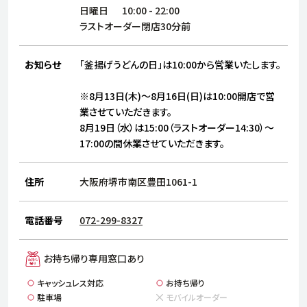
サステナビリティ
人
日曜日
10:00
-
22:00
労
ラストオーダー閉店30分前
サプ
ブランド
店舗検索
社
お知らせ
「釜揚げうどんの日」は10:00から営業いたします。
店舗一覧
採用情報
※8月13日(木)～8月16日(日)は10:00開店で営
よくある質問・お問い合わせ
業させていただきます。
8月19日（水）は15:00（ラストオーダー14:30）～
17:00の間休業させていただきます。
日本語
English
简体中文
住所
大阪府堺市南区豊田1061-1
電話番号
072-299-8327
お持ち帰り専用窓口あり
キャッシュレス対応
お持ち帰り
駐車場
モバイルオーダー