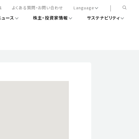
集
よくある質問・お問い合わせ
Language
ニュース
株主・投資家情報
サステナビリティ
日本語
English
簡体中文
情報
ある経営基盤の構築
DXニュース
務手続きについて
レート・ガバナンス
会
ライアンス
ストカバレッジ
マネジメント
扱規則
情報
告
ィナビリティデータ
待について
スタンダード対照表
項
調査用インデックス
レンダー
評価
通信