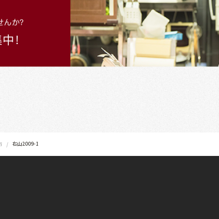
右山2009-1
市