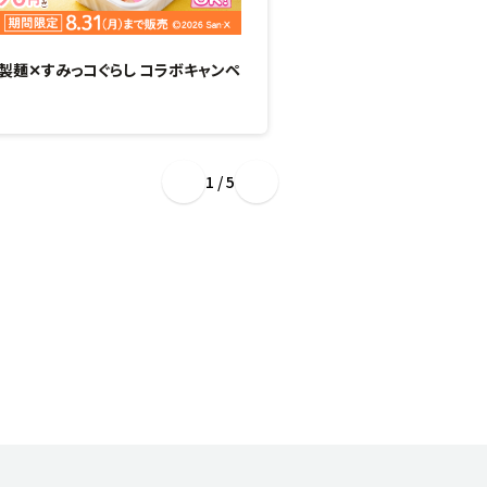
製麺✕すみっコぐらし コラボキャンペ
“ぷるもち新食感”のひん
場！
1 / 5