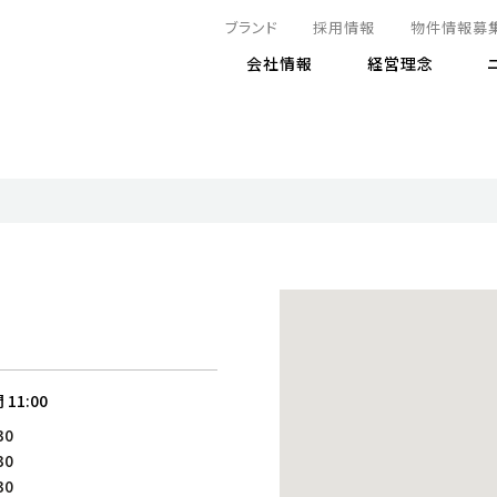
ブランド
採用情報
物件情報募
会社情報
経営理念
IRニュース
決算情報
地球とともに
サステナビリティニュース
株式
責任
方針・マネジメント体制
株式事
コーポ
リティ
有価証券報告書
気候変動への対応
株主総
コンプ
財務情報
資源循環に向けて
アナリ
リスク
リティ
決算レビュー
エネルギー使用量の削減
株式取
リスク
DX
月次売上高レポート
自然との共生
電子公
サステ
チャートジェネレータ
株主優
人と社会とともに
GRI
でとこれから～
連結財務諸表
免責事
間
11:00
商品・サービス
ESG
30
IRカ
人材の育成
外部
30
ダイバーシティの推進
株主
30