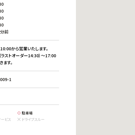
働きがいのある職場環境
30
ディス
30
人材基本データ
30
労働安全衛生への取り組み
30
サプライチェーンマネジメント
0分前
社会貢献活動
10:00から営業いたします。
（ラストオーダー14:30）～17:00
きます。
09-1
駐車場
サービス
ドライブスルー