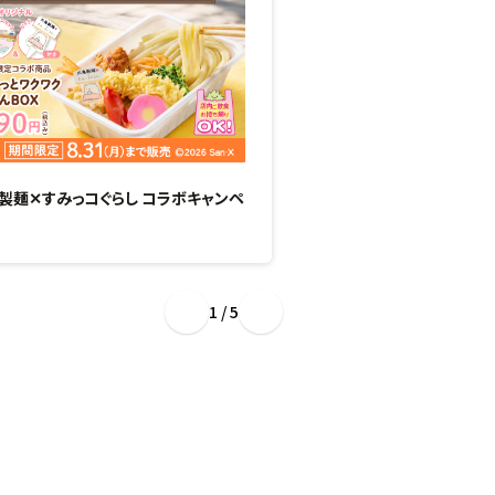
製麺✕すみっコぐらし コラボキャンペ
“ぷるもち新食感”のひん
場！
1 / 5