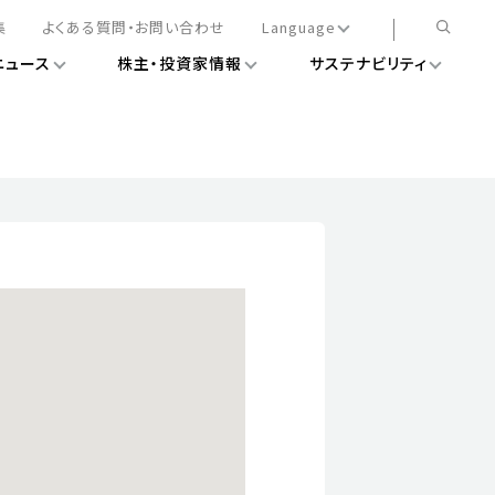
集
よくある質問・お問い合わせ
Language
ニュース
株主・投資家情報
サステナビリティ
日本語
English
簡体中文
情報
ある経営基盤の構築
DXニュース
務手続きについて
レート・ガバナンス
会
ライアンス
ストカバレッジ
マネジメント
扱規則
情報
告
ィナビリティデータ
待について
スタンダード対照表
項
調査用インデックス
レンダー
評価
通信