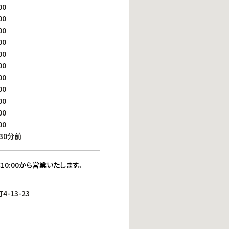
働きがいのある職場環境
00
ディス
00
人材基本データ
00
労働安全衛生への取り組み
00
サプライチェーンマネジメント
00
社会貢献活動
00
00
00
00
00
00
30分前
10:00から営業いたします。
-13-23