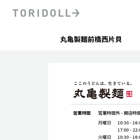
Skip to content
Return to Nav
Day of the Week
phone
Hours
丸亀製麺前橋西片貝
PRニュース
中長期経営計画
ライブラリ
ファイナンス戦略
トリドールのサステナビ
デジタルトランス
粟田社長が語る
フォーメーション戦略
トリドールのサステナビ
粟田社長が語るトリドール
ステークホルダーとの
コミュニケーション
DXビジョン2028
トリドールのDX ～これま
営業時間
営業時間外
-
開店時
月曜日
10:30
-
16:
17:00
-
22:
火曜日
10:30
-
16: