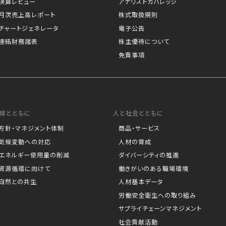
決算レビュー
アナリストカバレッジ
月次売上高レポート
株式取扱規則
チャートジェネレータ
電子公告
連結財務諸表
株主優待について
免責事項
球とともに
人と社会とともに
方針・マネジメント体制
商品・サービス
気候変動への対応
人材の育成
エネルギー使用量の削減
ダイバーシティの推進
資源循環に向けて
働きがいのある職場環境
自然との共生
人材基本データ
労働安全衛生への取り組み
サプライチェーンマネジメント
社会貢献活動