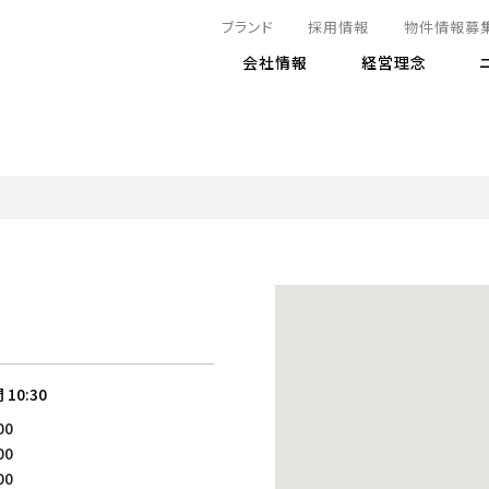
ブランド
採用情報
物件情報募
会社情報
経営理念
IRニュース
決算情報
地球とともに
サステナビリティニュース
株式
責任
方針・マネジメント体制
株式事
コーポ
リティ
有価証券報告書
気候変動への対応
株主総
コンプ
財務情報
資源循環に向けて
アナリ
リスク
リティ
決算レビュー
エネルギー使用量の削減
株式取
リスク
DX
月次売上高レポート
自然との共生
電子公
サステ
チャートジェネレータ
株主優
人と社会とともに
GRI
でとこれから～
連結財務諸表
免責事
間
10:30
商品・サービス
ESG
00
IRカ
人材の育成
外部
00
ダイバーシティの推進
株主
00