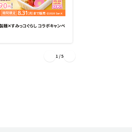
製麺✕すみっコぐらし コラボキャンペ
“ぷるもち新食感”のひん
場！
1 / 5