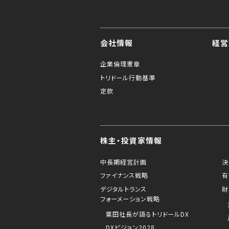
会社情報
経営
企業倫理憲章
トリドール行動基準
定款
株主・投資家情報
中長期経営計画
決
ファイナンス戦略
有
デジタルトランス
財
フォーメーション戦略
粟田社長が語るトリドールDX
DXビジョン2028