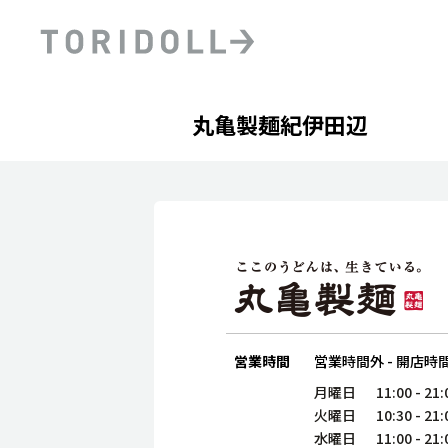
Skip to content
Return to Nav
Day of the Week
phone
Hours
丸亀製麺紀伊田辺
PRニュース
中長期経営計画
ライブラリ
ファイナンス戦略
トリドールのサステナビ
デジタルトランス
粟田社長が語る
フォーメーション戦略
トリドールのサステナビ
粟田社長が語るトリドール
ステークホルダーとの
コミュニケーション
DXビジョン2028
トリドールのDX ～これま
営業時間
営業時間外
-
開店時
月曜日
11:00
-
21:
火曜日
10:30
-
21:
水曜日
11:00
-
21: