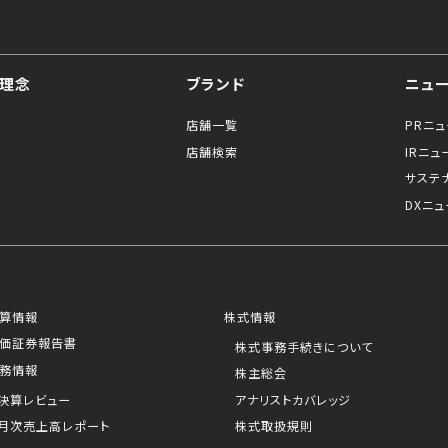
理念
ブランド
ニュ
店舗一覧
PRニ
店舗検索
IRニュ
サステ
DXニュ
算情報
株式情報
価証券報告書
株式事務手続きについて
務情報
株主総会
決算レビュー
アナリストカバレッジ
月次売上高レポート
株式取扱規則