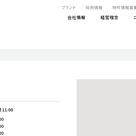
ブランド
採用情報
物件情報募
会社情報
経営理念
IRニュース
決算情報
地球とともに
サステナビリティニュース
株式
責任
方針・マネジメント体制
株式事
コーポ
リティ
有価証券報告書
気候変動への対応
株主総
コンプ
財務情報
資源循環に向けて
アナリ
リスク
リティ
決算レビュー
エネルギー使用量の削減
株式取
リスク
DX
月次売上高レポート
自然との共生
電子公
サステ
チャートジェネレータ
株主優
人と社会とともに
GRI
でとこれから～
連結財務諸表
免責事
間
11:00
商品・サービス
ESG
00
IRカ
人材の育成
外部
00
ダイバーシティの推進
株主
00