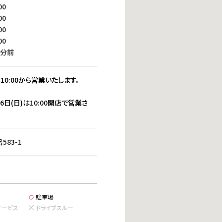
働きがいのある職場環境
00
ディス
00
人材基本データ
00
労働安全衛生への取り組み
00
サプライチェーンマネジメント
0分前
社会貢献活動
10:00から営業いたします。
16日(日)は10:00開店で営業さ
83-1
駐車場
サービス
ドライブスルー