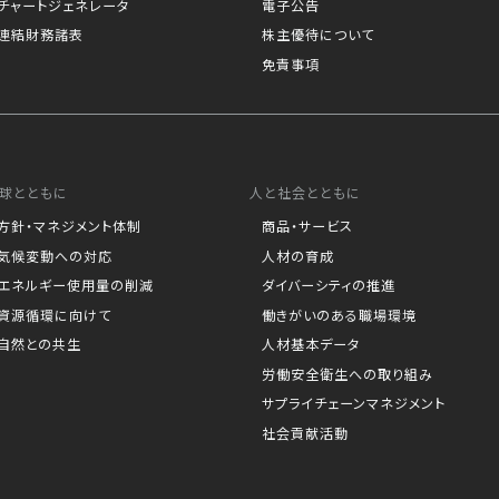
チャートジェネレータ
電子公告
連結財務諸表
株主優待について
免責事項
球とともに
人と社会とともに
方針・マネジメント体制
商品・サービス
気候変動への対応
人材の育成
エネルギー使用量の削減
ダイバーシティの推進
資源循環に向けて
働きがいのある職場環境
自然との共生
人材基本データ
労働安全衛生への取り組み
サプライチェーンマネジメント
社会貢献活動