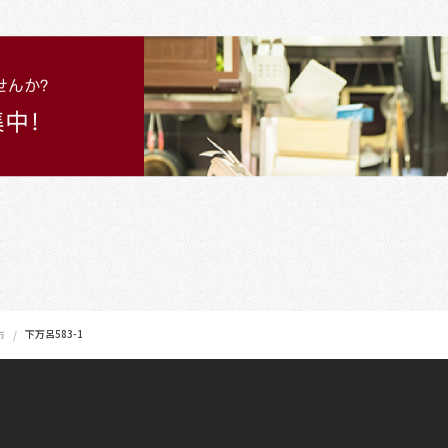
下万呂583-1
市