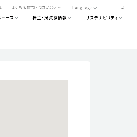
集
よくある質問・お問い合わせ
Language
ニュース
株主・投資家情報
サステナビリティ
日本語
English
簡体中文
情報
ある経営基盤の構築
DXニュース
務手続きについて
レート・ガバナンス
会
ライアンス
ストカバレッジ
マネジメント
扱規則
情報
告
ィナビリティデータ
待について
スタンダード対照表
項
調査用インデックス
レンダー
評価
通信