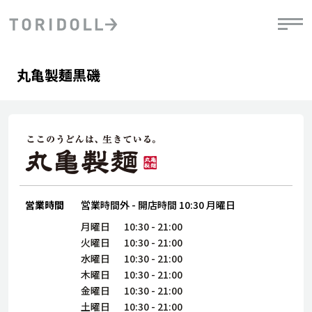
Skip to content
Return to Nav
Day of the Week
phone
Hours
丸亀製麺黒磯
PRニュース
中長期経営計画
ライブラリ
IRニュース
決
地
方針
ファイナンス戦略
トリドールのサステナビリティ
有
気
デジタルトランス
粟田社長が語る
財
資
会社情報
フォーメーション戦略
トリドールのサステナビリティ
決
エ
粟田社長が語るトリドールDX
ステークホルダーとの
月
自
経営理念
コミュニケーション
DXビジョン2028
営業時間
営業時間外
-
開店時間
10:30
月曜日
チ
人
トリドールのDX ～これまでとこれから～
連
月曜日
10:30
-
21:00
ニュース
商品
火曜日
10:30
-
21:00
人
水曜日
10:30
-
21:00
株主・投資家情報
木曜日
10:30
-
21:00
ダ
金曜日
10:30
-
21:00
働
土曜日
10:30
-
21:00