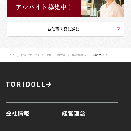
お仕事内容に進む
共墾社79-2
トップ
お店・ サービス
日本
栃木県
那須塩原市
会社情報
経営理念