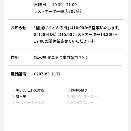
サステナビリティ
人
日曜日
10:30
-
21:00
労
ラストオーダー閉店30分前
サプ
ブランド
店舗検索
社
お知らせ
「釜揚げうどんの日」は10:00から営業いたします。
店舗一覧
採用情報
8月20日（木）は15:00（ラストオーダー14:30）～
17:00の間休業させていただきます。
よくある質問・お問い合わせ
住所
栃木県那須塩原市共墾社79-2
日本語
English
简体中文
電話番号
0287-63-1171
キャッシュレス対応
お持ち帰り
駐車場
モバイルオーダー
デリバリーサービス
ドライブスルー