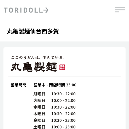
Skip to content
Return to Nav
Day of the Week
phone
Hours
丸亀製麺仙台西多賀
PRニュース
中長期経営計画
ライブラリ
IRニュース
決
地
方針
ファイナンス戦略
トリドールのサステナビリティ
有
気
デジタルトランス
粟田社長が語る
財
資
会社情報
フォーメーション戦略
トリドールのサステナビリティ
決
エ
粟田社長が語るトリドールDX
ステークホルダーとの
月
自
経営理念
コミュニケーション
DXビジョン2028
営業時間
営業中
-
閉店時間
23:00
チ
人
トリドールのDX ～これまでとこれから～
連
月曜日
10:30
-
22:00
ニュース
商品
火曜日
10:00
-
22:00
人
水曜日
10:30
-
22:00
株主・投資家情報
木曜日
10:30
-
22:00
ダ
金曜日
10:30
-
23:00
働
土曜日
10:00
-
23:00