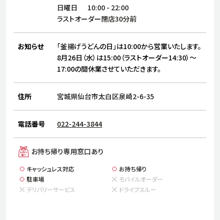
サステナビリティ
人
日曜日
10:00
-
22:00
労
ラストオーダー閉店30分前
サプ
ブランド
店舗検索
社
お知らせ
「釜揚げうどんの日」は10:00から営業いたします。
店舗一覧
採用情報
8月26日（水）は15:00（ラストオーダー14:30）～
17:00の間休業させていただきます。
よくある質問・お問い合わせ
住所
宮城県仙台市太白区泉崎2-6-35
日本語
English
简体中文
電話番号
022-244-3844
お持ち帰り専用窓口あり
キャッシュレス対応
お持ち帰り
駐車場
モバイルオーダー
デリバリーサービス
ドライブスルー