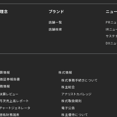
理念
ブランド
ニュ
店舗一覧
PRニ
店舗検索
IRニュ
サステ
DXニュ
算情報
株式情報
価証券報告書
株式事務手続きについて
務情報
株主総会
決算レビュー
アナリストカバレッジ
月次売上高レポート
株式取扱規則
チャートジェネレータ
電子公告
連結財務諸表
株主優待について