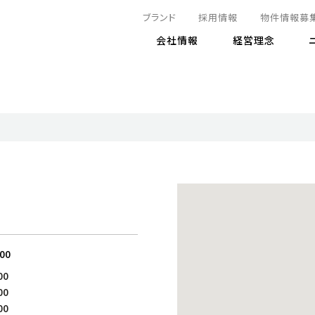
ブランド
採用情報
物件情報募
会社情報
経営理念
IRニュース
決算情報
地球とともに
サステナビリティニュース
株式
責任
方針・マネジメント体制
株式事
コーポ
リティ
有価証券報告書
気候変動への対応
株主総
コンプ
財務情報
資源循環に向けて
アナリ
リスク
リティ
決算レビュー
エネルギー使用量の削減
株式取
リスク
DX
月次売上高レポート
自然との共生
電子公
サステ
チャートジェネレータ
株主優
人と社会とともに
GRI
でとこれから～
連結財務諸表
免責事
:00
商品・サービス
ESG
00
IRカ
人材の育成
外部
00
ダイバーシティの推進
株主
00