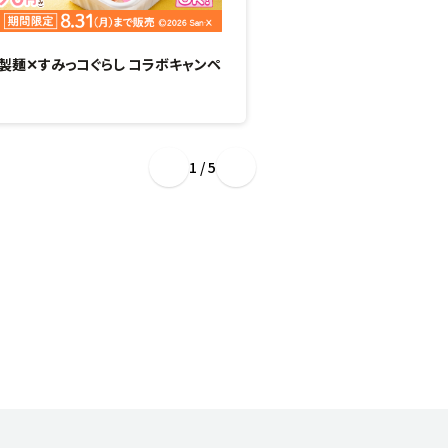
製麺✕すみっコぐらし コラボキャンペ
“ぷるもち新食感”のひん
場！
1 / 5