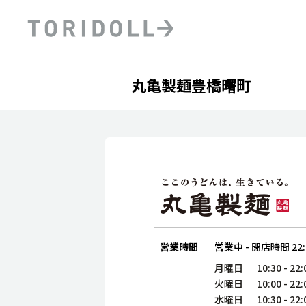
Skip to content
Return to Nav
Day of the Week
phone
Hours
丸亀製麺豊橋曙町
PRニュース
中長期経営計画
ライブラリ
ファイナンス戦略
トリドールのサステナビ
デジタルトランス
粟田社長が語る
フォーメーション戦略
トリドールのサステナビ
粟田社長が語るトリドール
ステークホルダーとの
コミュニケーション
DXビジョン2028
トリドールのDX ～これま
営業時間
営業中
-
閉店時間
22
月曜日
10:30
-
22:
火曜日
10:00
-
22:
水曜日
10:30
-
22: