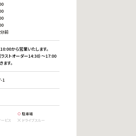
働きがいのある職場環境
00
ディス
00
人材基本データ
00
労働安全衛生への取り組み
00
サプライチェーンマネジメント
0分前
社会貢献活動
10:00から営業いたします。
（ラストオーダー14:30）～17:00
きます。
-1
駐車場
サービス
ドライブスルー