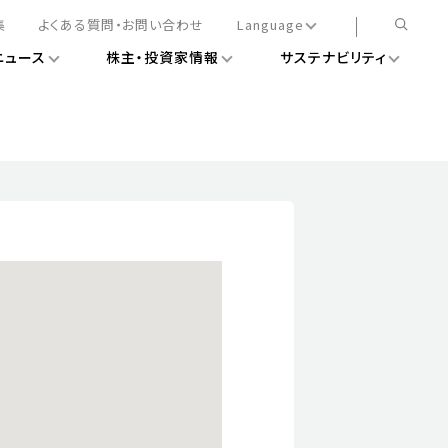
集
よくある質問・お問い合わせ
Language
ニュース
株主・投資家情報
サステナビリティ
日本語
English
簡体中文
情報
ある経営基盤の構築
DXニュース
務手続きについて
レート・ガバナンス
会
ライアンス
ストカバレッジ
マネジメント
扱規則
情報
告
ィナビリティデータ
待について
スタンダード対照表
項
調査用インデックス
レンダー
評価
通信