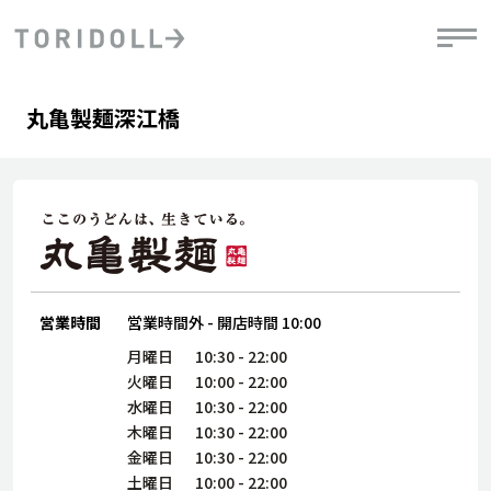
Skip to content
Return to Nav
Day of the Week
phone
Hours
丸亀製麺深江橋
PRニュース
中長期経営計画
ライブラリ
IRニュース
決
地
方針
ファイナンス戦略
トリドールのサステナビリティ
有
気
デジタルトランス
粟田社長が語る
財
資
会社情報
フォーメーション戦略
トリドールのサステナビリティ
決
エ
粟田社長が語るトリドールDX
ステークホルダーとの
月
自
経営理念
コミュニケーション
DXビジョン2028
営業時間
営業時間外
-
開店時間
10:00
チ
人
トリドールのDX ～これまでとこれから～
連
月曜日
10:30
-
22:00
ニュース
商品
火曜日
10:00
-
22:00
人
水曜日
10:30
-
22:00
株主・投資家情報
木曜日
10:30
-
22:00
ダ
金曜日
10:30
-
22:00
働
土曜日
10:00
-
22:00