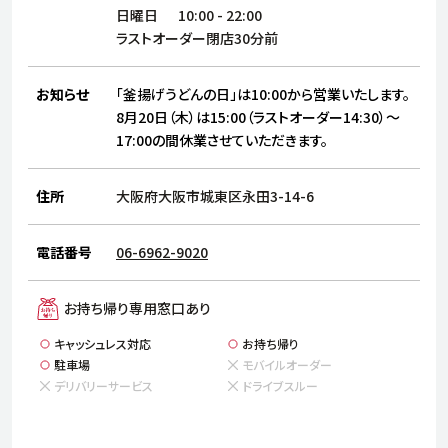
サステナビリティ
人
日曜日
10:00
-
22:00
労
ラストオーダー閉店30分前
サプ
ブランド
店舗検索
社
お知らせ
「釜揚げうどんの日」は10:00から営業いたします。
店舗一覧
採用情報
8月20日（木）は15:00（ラストオーダー14:30）～
17:00の間休業させていただきます。
よくある質問・お問い合わせ
住所
大阪府大阪市城東区永田3-14-6
日本語
English
简体中文
電話番号
06-6962-9020
お持ち帰り専用窓口あり
キャッシュレス対応
お持ち帰り
駐車場
モバイルオーダー
デリバリーサービス
ドライブスルー