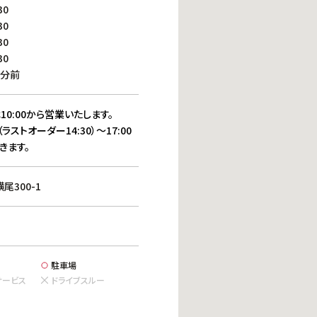
働きがいのある職場環境
30
ディス
30
人材基本データ
30
労働安全衛生への取り組み
30
サプライチェーンマネジメント
0分前
社会貢献活動
10:00から営業いたします。
（ラストオーダー14:30）～17:00
きます。
300-1
駐車場
サービス
ドライブスルー