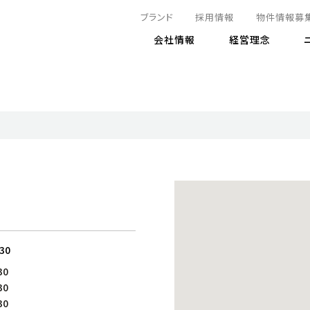
ブランド
採用情報
物件情報募
会社情報
経営理念
IRニュース
決算情報
地球とともに
サステナビリティニュース
株式
責任
方針・マネジメント体制
株式事
コーポ
リティ
有価証券報告書
気候変動への対応
株主総
コンプ
財務情報
資源循環に向けて
アナリ
リスク
リティ
決算レビュー
エネルギー使用量の削減
株式取
リスク
DX
月次売上高レポート
自然との共生
電子公
サステ
チャートジェネレータ
株主優
人と社会とともに
GRI
でとこれから～
連結財務諸表
免責事
:30
商品・サービス
ESG
30
IRカ
人材の育成
外部
30
ダイバーシティの推進
株主
30