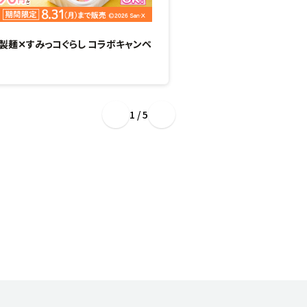
製麺✕すみっコぐらし コラボキャンペ
“ぷるもち新食感”のひん
場！
1 / 5