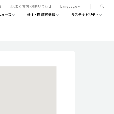
集
よくある質問・お問い合わせ
Language
ニュース
株主・投資家情報
サステナビリティ
日本語
English
簡体中文
情報
ある経営基盤の構築
DXニュース
務手続きについて
レート・ガバナンス
会
ライアンス
ストカバレッジ
マネジメント
扱規則
情報
告
ィナビリティデータ
待について
スタンダード対照表
項
調査用インデックス
レンダー
評価
通信