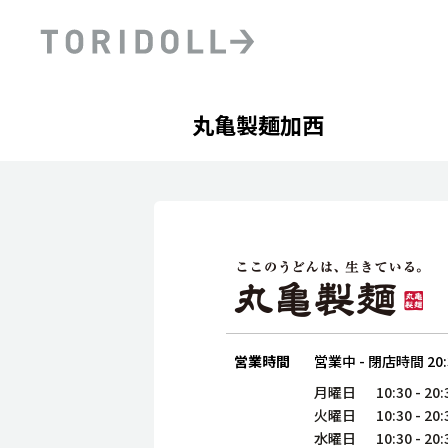
Skip to content
Return to Nav
Day of the Week
phone
Hours
丸亀製麺加西
PRニュース
中長期経営計画
ライブラリ
ファイナンス戦略
トリドールのサステナビ
デジタルトランス
粟田社長が語る
フォーメーション戦略
トリドールのサステナビ
粟田社長が語るトリドール
ステークホルダーとの
コミュニケーション
DXビジョン2028
トリドールのDX ～これま
営業時間
営業中
-
閉店時間
20
月曜日
10:30
-
20:
火曜日
10:30
-
20:
水曜日
10:30
-
20: