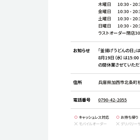
木曜日
10:30
-
20:
金曜日
10:30
-
20:
土曜日
10:30
-
20:
日曜日
10:30
-
20:
ラストオーダー閉店3
お知らせ
「釜揚げうどんの日」は
8月19日（水）は15:00
の間休業させていただ
住所
兵庫県加西市北条町横尾
電話番号
0790-42-2055
キャッシュレス対応
お持ち帰り
モバイルオーダー
デリバリー