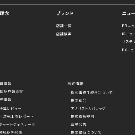
理念
ブランド
ニュ
店舗一覧
PRニ
店舗検索
IRニュ
サステ
DXニュ
算情報
株式情報
価証券報告書
株式事務手続きについて
務情報
株主総会
決算レビュー
アナリストカバレッジ
月次売上高レポート
株式取扱規則
チャートジェネレータ
電子公告
連結財務諸表
株主優待について