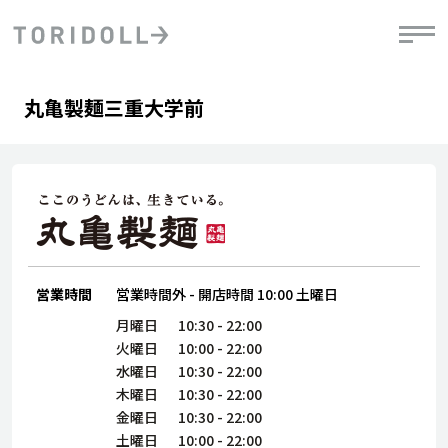
Skip to content
Return to Nav
Day of the Week
phone
Hours
丸亀製麺三重大学前
PRニュース
中長期経営計画
ライブラリ
IRニュース
決
地
方針
ファイナンス戦略
トリドールのサステナビリティ
有
気
デジタルトランス
粟田社長が語る
財
資
会社情報
フォーメーション戦略
トリドールのサステナビリティ
決
エ
粟田社長が語るトリドールDX
ステークホルダーとの
月
自
経営理念
コミュニケーション
DXビジョン2028
営業時間
営業時間外
-
開店時間
10:00
土曜日
チ
人
トリドールのDX ～これまでとこれから～
連
月曜日
10:30
-
22:00
ニュース
商品
火曜日
10:00
-
22:00
人
水曜日
10:30
-
22:00
株主・投資家情報
木曜日
10:30
-
22:00
ダ
金曜日
10:30
-
22:00
働
土曜日
10:00
-
22:00