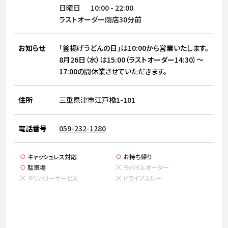
サステナビリティ
人
日曜日
10:00
-
22:00
労
ラストオーダー閉店30分前
サプ
ブランド
店舗検索
社
お知らせ
「釜揚げうどんの日」は10:00から営業いたします。
店舗一覧
採用情報
8月26日（水）は15:00（ラストオーダー14:30）～
17:00の間休業させていただきます。
よくある質問・お問い合わせ
住所
三重県津市江戸橋1-101
日本語
English
简体中文
電話番号
059-232-1280
キャッシュレス対応
お持ち帰り
駐車場
モバイルオーダー
デリバリーサービス
ドライブスルー