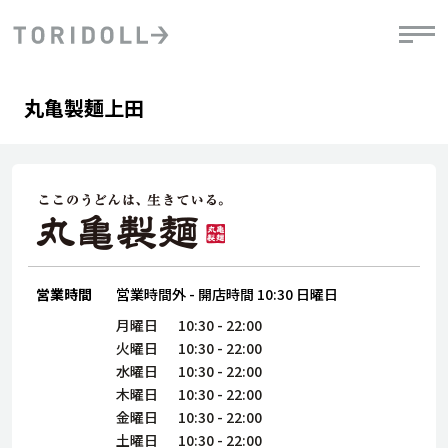
Skip to content
Return to Nav
Day of the Week
phone
Hours
丸亀製麺上田
PRニュース
中長期経営計画
ライブラリ
IRニュース
決
地
方針
ファイナンス戦略
トリドールのサステナビリティ
有
気
デジタルトランス
粟田社長が語る
財
資
会社情報
フォーメーション戦略
トリドールのサステナビリティ
決
エ
粟田社長が語るトリドールDX
ステークホルダーとの
月
自
経営理念
コミュニケーション
DXビジョン2028
営業時間
営業時間外
-
開店時間
10:30
日曜日
チ
人
トリドールのDX ～これまでとこれから～
連
月曜日
10:30
-
22:00
ニュース
商品
火曜日
10:30
-
22:00
人
水曜日
10:30
-
22:00
株主・投資家情報
木曜日
10:30
-
22:00
ダ
金曜日
10:30
-
22:00
働
土曜日
10:30
-
22:00