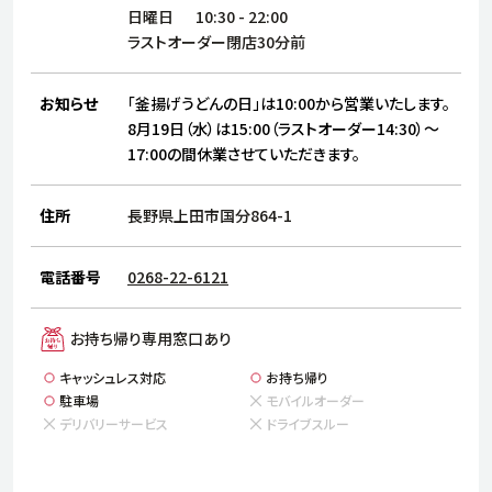
サステナビリティ
人
日曜日
10:30
-
22:00
労
ラストオーダー閉店30分前
サプ
ブランド
店舗検索
社
お知らせ
「釜揚げうどんの日」は10:00から営業いたします。
店舗一覧
採用情報
8月19日（水）は15:00（ラストオーダー14:30）～
17:00の間休業させていただきます。
よくある質問・お問い合わせ
住所
長野県上田市国分864-1
日本語
English
简体中文
電話番号
0268-22-6121
お持ち帰り専用窓口あり
キャッシュレス対応
お持ち帰り
駐車場
モバイルオーダー
デリバリーサービス
ドライブスルー