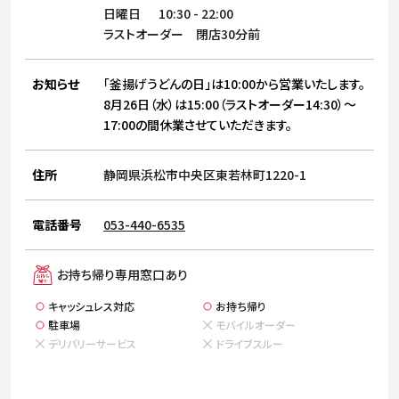
サステナビリティ
人
日曜日
10:30
-
22:00
労
ラストオーダー 閉店30分前
サプ
ブランド
店舗検索
社
お知らせ
「釜揚げうどんの日」は10:00から営業いたします。
店舗一覧
採用情報
8月26日（水）は15:00（ラストオーダー14:30）～
17:00の間休業させていただきます。
よくある質問・お問い合わせ
住所
静岡県浜松市中央区東若林町1220-1
日本語
English
简体中文
電話番号
053-440-6535
お持ち帰り専用窓口あり
キャッシュレス対応
お持ち帰り
駐車場
モバイルオーダー
デリバリーサービス
ドライブスルー