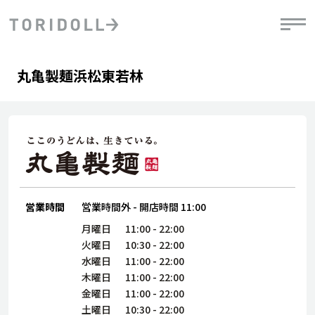
Skip to content
Return to Nav
Day of the Week
phone
Hours
丸亀製麺浜松東若林
PRニュース
中長期経営計画
ライブラリ
IRニュース
決
地
方針
ファイナンス戦略
トリドールのサステナビリティ
有
気
デジタルトランス
粟田社長が語る
財
資
会社情報
フォーメーション戦略
トリドールのサステナビリティ
決
エ
粟田社長が語るトリドールDX
ステークホルダーとの
月
自
経営理念
コミュニケーション
DXビジョン2028
営業時間
営業時間外
-
開店時間
11:00
チ
人
トリドールのDX ～これまでとこれから～
連
月曜日
11:00
-
22:00
ニュース
商品
火曜日
10:30
-
22:00
人
水曜日
11:00
-
22:00
株主・投資家情報
木曜日
11:00
-
22:00
ダ
金曜日
11:00
-
22:00
働
土曜日
10:30
-
22:00