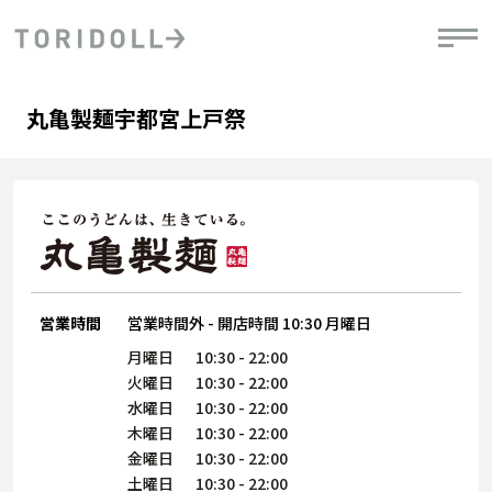
Skip to content
Return to Nav
Day of the Week
phone
Hours
丸亀製麺宇都宮上戸祭
PRニュース
中長期経営計画
ライブラリ
IRニュース
決
地
方針
ファイナンス戦略
トリドールのサステナビリティ
有
気
デジタルトランス
粟田社長が語る
財
資
会社情報
フォーメーション戦略
トリドールのサステナビリティ
決
エ
粟田社長が語るトリドールDX
ステークホルダーとの
月
自
経営理念
コミュニケーション
DXビジョン2028
営業時間
営業時間外
-
開店時間
10:30
月曜日
チ
人
トリドールのDX ～これまでとこれから～
連
月曜日
10:30
-
22:00
ニュース
商品
火曜日
10:30
-
22:00
人
水曜日
10:30
-
22:00
株主・投資家情報
木曜日
10:30
-
22:00
ダ
金曜日
10:30
-
22:00
働
土曜日
10:30
-
22:00