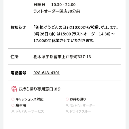
サステナビリティ
人
日曜日
10:30
-
22:00
労
ラストオーダー閉店30分前
サプ
ブランド
店舗検索
社
お知らせ
「釜揚げうどんの日」は10:00から営業いたします。
店舗一覧
採用情報
8月26日（水）は15:00（ラストオーダー14:30）～
17:00の間休業させていただきます。
よくある質問・お問い合わせ
住所
栃木県宇都宮市上戸祭町337-13
日本語
English
简体中文
電話番号
028-643-4301
お持ち帰り専用窓口あり
キャッシュレス対応
お持ち帰り
駐車場
モバイルオーダー
デリバリーサービス
ドライブスルー