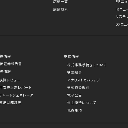
店舗一覧
PRニ
店舗検索
IRニュ
サステ
DXニュ
算情報
株式情報
価証券報告書
株式事務手続きについて
務情報
株主総会
決算レビュー
アナリストカバレッジ
月次売上高レポート
株式取扱規則
チャートジェネレータ
電子公告
連結財務諸表
株主優待について
免責事項