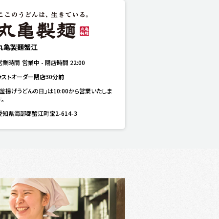
丸亀製麺蟹江
営業時間
営業中
-
閉店時間
22:00
ラストオーダー閉店30分前
「釜揚げうどんの日」は10:00から営業いたしま
す。
愛知県海部郡蟹江町宝2-614-3