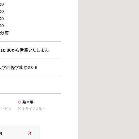
働きがいのある職場環境
00
ディス
00
人材基本データ
00
労働安全衛生への取り組み
00
サプライチェーンマネジメント
0分前
社会貢献活動
10:00から営業いたします。
字西條字柳原83-6
駐車場
サービス
ドライブスルー
内