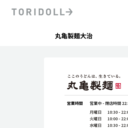
Skip to content
Return to Nav
Day of the Week
phone
Hours
丸亀製麺大治
PRニュース
中長期経営計画
ライブラリ
ファイナンス戦略
トリドールのサステナビ
デジタルトランス
粟田社長が語る
フォーメーション戦略
トリドールのサステナビ
粟田社長が語るトリドール
ステークホルダーとの
コミュニケーション
DXビジョン2028
トリドールのDX ～これま
営業時間
営業中
-
閉店時間
22
月曜日
10:30
-
22:
火曜日
10:00
-
22:
水曜日
10:30
-
22: