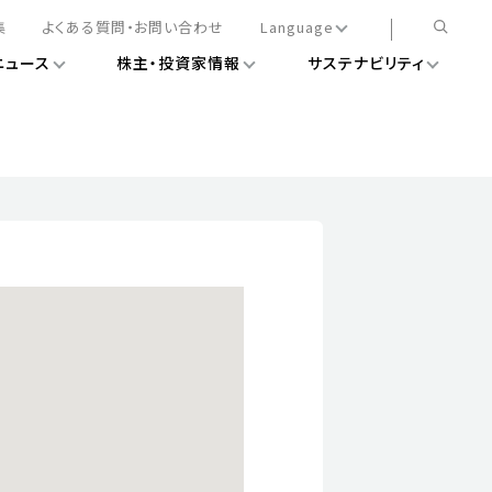
集
よくある質問・お問い合わせ
Language
ニュース
株主・投資家情報
サステナビリティ
日本語
English
簡体中文
情報
ある経営基盤の構築
DXニュース
務手続きについて
レート・ガバナンス
会
ライアンス
ストカバレッジ
マネジメント
扱規則
情報
告
ィナビリティデータ
待について
スタンダード対照表
項
調査用インデックス
レンダー
評価
通信