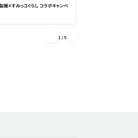
製麺✕すみっコぐらし コラボキャンペ
“ぷるもち新食感”のひん
場！
1 / 5