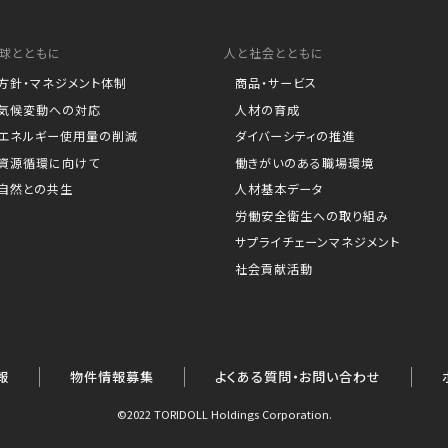
球とともに
人と社会とともに
方針・マネジメント体制
商品・サービス
気候変動への対応
人材の育成
エネルギー使用量の削減
ダイバーシティの推進
資源循環に向けて
働きがいのある職場環境
自然との共生
人材基本データ
労働安全衛生への取り組み
サプライチェーンマネジメント
社会貢献活動
報
物件情報募集
よくある質問・お問い合わせ
©2022 TORIDOLL Holdings Corporation.