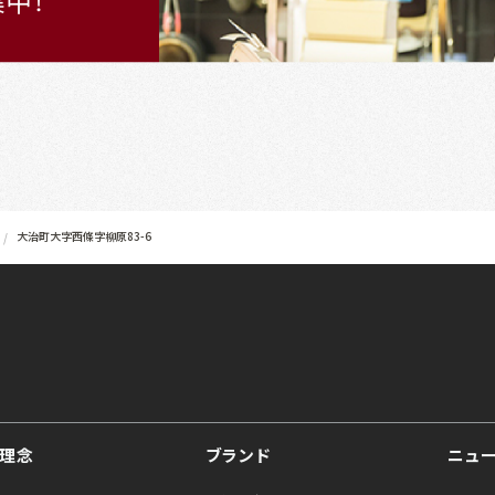
大治町大字西條字柳原83-6
理念
ブランド
ニュ