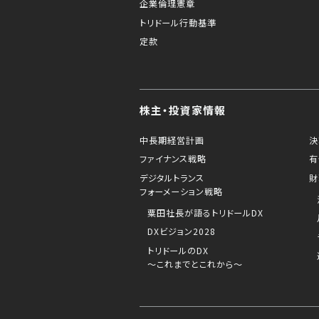
企業倫理憲章
トリドール行動基準
定款
株主・投資家情報
中長期経営計画
決
ファイナンス戦略
有
デジタルトランス
財
フォーメーション戦略
粟田社長が語るトリドールDX
DXビジョン2028
トリドールのDX
～これまでとこれから～