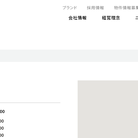
ブランド
採用情報
物件情報募
会社情報
経営理念
IRニュース
決算情報
地球とともに
サステナビリティニュース
株式
責任
方針・マネジメント体制
株式事
コーポ
リティ
有価証券報告書
気候変動への対応
株主総
コンプ
財務情報
資源循環に向けて
アナリ
リスク
リティ
決算レビュー
エネルギー使用量の削減
株式取
リスク
DX
月次売上高レポート
自然との共生
電子公
サステ
チャートジェネレータ
株主優
人と社会とともに
GRI
でとこれから～
連結財務諸表
免責事
:00
商品・サービス
ESG
00
IRカ
人材の育成
外部
00
ダイバーシティの推進
株主
00