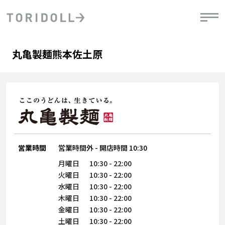
Skip to content
Return to Nav
Day of the Week
phone
Hours
丸亀製麺熊本佐土原
PRニュース
中長期経営計画
ライブラリ
IRニュース
決
地
方針
ファイナンス戦略
トリドールのサステナビリティ
有
気
デジタルトランス
粟田社長が語る
財
資
会社情報
フォーメーション戦略
トリドールのサステナビリティ
決
エ
粟田社長が語るトリドールDX
ステークホルダーとの
月
自
経営理念
コミュニケーション
DXビジョン2028
営業時間
営業時間外
-
開店時間
10:30
チ
人
トリドールのDX ～これまでとこれから～
連
月曜日
10:30
-
22:00
ニュース
商品
火曜日
10:30
-
22:00
人
水曜日
10:30
-
22:00
株主・投資家情報
木曜日
10:30
-
22:00
ダ
金曜日
10:30
-
22:00
働
土曜日
10:30
-
22:00