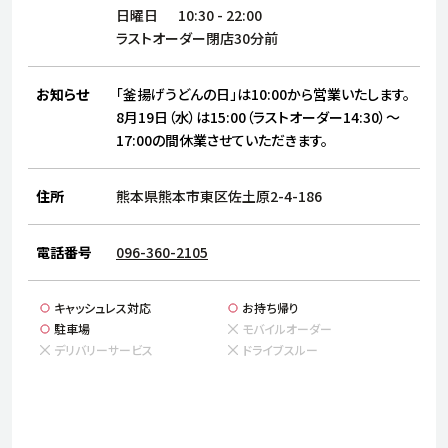
サステナビリティ
人
日曜日
10:30
-
22:00
労
ラストオーダー閉店30分前
サプ
ブランド
店舗検索
社
お知らせ
「釜揚げうどんの日」は10:00から営業いたします。
店舗一覧
採用情報
8月19日（水）は15:00（ラストオーダー14:30）～
17:00の間休業させていただきます。
よくある質問・お問い合わせ
住所
熊本県熊本市東区佐土原2-4-186
日本語
English
简体中文
電話番号
096-360-2105
キャッシュレス対応
お持ち帰り
駐車場
モバイルオーダー
デリバリーサービス
ドライブスルー