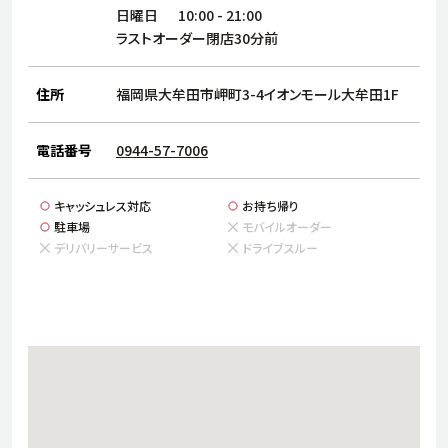
サステナビリティ
人
日曜日
10:00
-
21:00
労
ラストオーダー閉店30分前
サプ
ブランド
店舗検索
社
住所
福岡県大牟田市岬町3-4イオンモール大牟田1F
店舗一覧
採用情報
よくある質問・お問い合わせ
電話番号
0944-57-7006
キャッシュレス対応
お持ち帰り
日本語
English
简体中文
駐車場
モバイルオーダー
デリバリーサービス
ドライブスルー