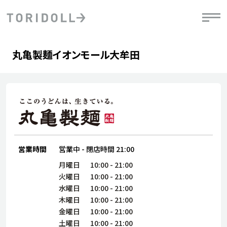
Skip to content
Return to Nav
Day of the Week
phone
Hours
丸亀製麺イオンモール大牟田
PRニュース
中長期経営計画
ライブラリ
IRニュース
決
地
方針
ファイナンス戦略
トリドールのサステナビリティ
有
気
デジタルトランス
粟田社長が語る
財
資
会社情報
フォーメーション戦略
トリドールのサステナビリティ
決
エ
粟田社長が語るトリドールDX
ステークホルダーとの
月
自
経営理念
コミュニケーション
DXビジョン2028
営業時間
営業中
-
閉店時間
21:00
チ
人
トリドールのDX ～これまでとこれから～
連
月曜日
10:00
-
21:00
ニュース
商品
火曜日
10:00
-
21:00
人
水曜日
10:00
-
21:00
株主・投資家情報
木曜日
10:00
-
21:00
ダ
金曜日
10:00
-
21:00
働
土曜日
10:00
-
21:00