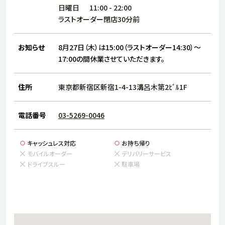
サステナビリティ
人
日曜日
11:00
-
22:00
労
ラストオーダー閉店30分前
サプ
ブランド
店舗検索
社
お知らせ
8月27日（木）は15:00（ラストオーダー14:30）～
店舗一覧
採用情報
17:00の間休業させていただきます。
よくある質問・お問い合わせ
住所
東京都新宿区新宿1-4-13溝呂木第2ﾋﾞﾙ1F
日本語
English
简体中文
電話番号
03-5269-0046
キャッシュレス対応
お持ち帰り
モバイルオーダー
デリバリーサービス
ドライブスルー
駐車場