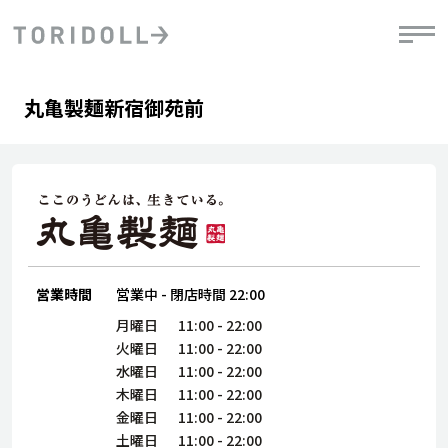
Skip to content
Return to Nav
Day of the Week
phone
Hours
丸亀製麺新宿御苑前
PRニュース
中長期経営計画
ライブラリ
IRニュース
決
地
方針
ファイナンス戦略
トリドールのサステナビリティ
有
気
デジタルトランス
粟田社長が語る
財
資
会社情報
フォーメーション戦略
トリドールのサステナビリティ
決
エ
粟田社長が語るトリドールDX
ステークホルダーとの
月
自
経営理念
コミュニケーション
DXビジョン2028
営業時間
営業中
-
閉店時間
22:00
チ
人
トリドールのDX ～これまでとこれから～
連
月曜日
11:00
-
22:00
ニュース
商品
火曜日
11:00
-
22:00
人
水曜日
11:00
-
22:00
株主・投資家情報
木曜日
11:00
-
22:00
ダ
金曜日
11:00
-
22:00
働
土曜日
11:00
-
22:00