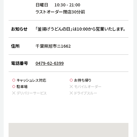
サステナビリティ
人
日曜日
10:30
-
21:00
労
ラストオーダー閉店30分前
サプ
ブランド
店舗検索
社
お知らせ
「釜揚げうどんの日」は10:00から営業いたします。
店舗一覧
採用情報
よくある質問・お問い合わせ
住所
千葉県旭市ニ1662
電話番号
0479-62-6399
日本語
English
简体中文
キャッシュレス対応
お持ち帰り
駐車場
モバイルオーダー
デリバリーサービス
ドライブスルー