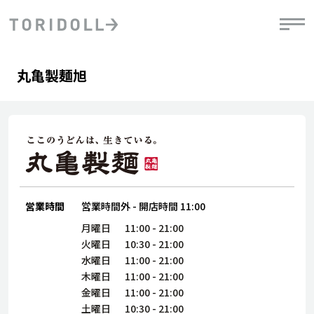
Skip to content
Return to Nav
Day of the Week
phone
Hours
丸亀製麺旭
PRニュース
中長期経営計画
ライブラリ
IRニュース
決
地
方針
ファイナンス戦略
トリドールのサステナビリティ
有
気
デジタルトランス
粟田社長が語る
財
資
会社情報
フォーメーション戦略
トリドールのサステナビリティ
決
エ
粟田社長が語るトリドールDX
ステークホルダーとの
月
自
経営理念
コミュニケーション
DXビジョン2028
営業時間
営業時間外
-
開店時間
11:00
チ
人
トリドールのDX ～これまでとこれから～
連
月曜日
11:00
-
21:00
ニュース
商品
火曜日
10:30
-
21:00
人
水曜日
11:00
-
21:00
株主・投資家情報
木曜日
11:00
-
21:00
ダ
金曜日
11:00
-
21:00
働
土曜日
10:30
-
21:00