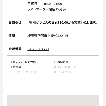
サステナビリティ
人
日曜日
10:30
-
21:00
労
ラストオーダー閉店15分前
サプ
ブランド
店舗検索
社
お知らせ
「釜揚げうどんの日」は10:00から営業いたします。
店舗一覧
採用情報
よくある質問・お問い合わせ
住所
埼玉県所沢市上安松822-46
電話番号
04-2992-1727
日本語
English
简体中文
キャッシュレス対応
お持ち帰り
駐車場
モバイルオーダー
デリバリーサービス
ドライブスルー