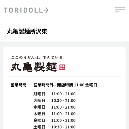
Skip to content
Return to Nav
Day of the Week
phone
Hours
丸亀製麺所沢東
PRニュース
中長期経営計画
ライブラリ
IRニュース
決
地
方針
ファイナンス戦略
トリドールのサステナビリティ
有
気
デジタルトランス
粟田社長が語る
財
資
会社情報
フォーメーション戦略
トリドールのサステナビリティ
決
エ
粟田社長が語るトリドールDX
ステークホルダーとの
月
自
経営理念
コミュニケーション
DXビジョン2028
営業時間
営業時間外
-
開店時間
11:00
金曜日
チ
人
トリドールのDX ～これまでとこれから～
連
月曜日
11:00
-
21:00
ニュース
商品
火曜日
10:30
-
21:00
人
水曜日
11:00
-
21:00
株主・投資家情報
木曜日
11:00
-
21:00
ダ
金曜日
11:00
-
21:00
働
土曜日
10:30
-
21:00