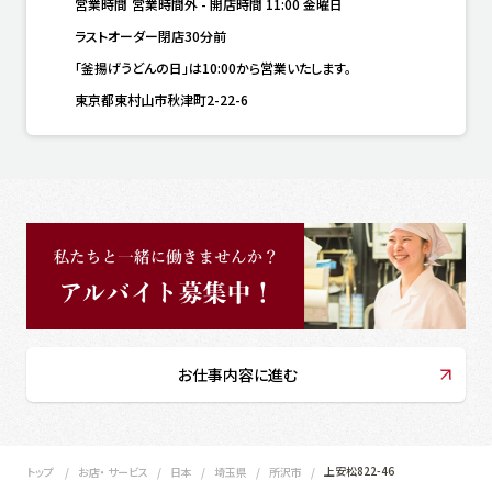
営業時間
営業時間外
-
開店時間
11:00
金曜日
ラストオーダー閉店30分前
「釜揚げうどんの日」は10:00から営業いたします。
東京都東村山市秋津町2-22-6
お仕事内容に進む
上安松822-46
トップ
お店・ サービス
日本
埼玉県
所沢市