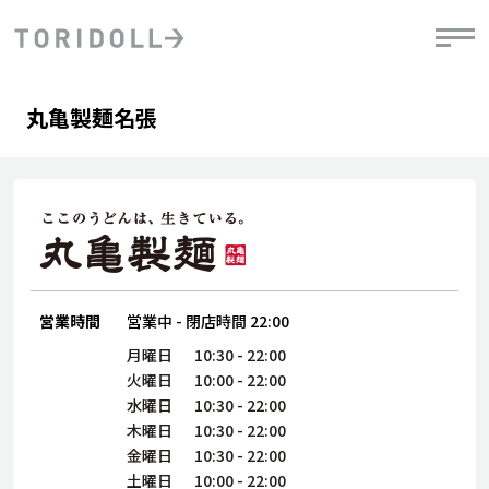
Skip to content
Return to Nav
Day of the Week
phone
Hours
丸亀製麺名張
PRニュース
中長期経営計画
ライブラリ
IRニュース
決
地
方針
ファイナンス戦略
トリドールのサステナビリティ
有
気
デジタルトランス
粟田社長が語る
財
資
会社情報
フォーメーション戦略
トリドールのサステナビリティ
決
エ
粟田社長が語るトリドールDX
ステークホルダーとの
月
自
経営理念
コミュニケーション
DXビジョン2028
営業時間
営業中
-
閉店時間
22:00
チ
人
トリドールのDX ～これまでとこれから～
連
月曜日
10:30
-
22:00
ニュース
商品
火曜日
10:00
-
22:00
人
水曜日
10:30
-
22:00
株主・投資家情報
木曜日
10:30
-
22:00
ダ
金曜日
10:30
-
22:00
働
土曜日
10:00
-
22:00