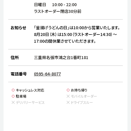
サステナビリティ
人
日曜日
10:00
-
22:00
労
ラストオーダー閉店30分前
サプ
ブランド
店舗検索
社
お知らせ
「釜揚げうどんの日」は10:00から営業いたします。
店舗一覧
採用情報
8月20日（木）は15:00（ラストオーダー14:30）～
17:00の間休業させていただきます。
よくある質問・お問い合わせ
住所
三重県名張市鴻之台1番町181
日本語
English
简体中文
電話番号
0595-64-8077
キャッシュレス対応
お持ち帰り
駐車場
モバイルオーダー
デリバリーサービス
ドライブスルー