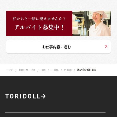
お仕事内容に進む
鴻之台1番町181
トップ
お店・ サービス
日本
三重県
名張市