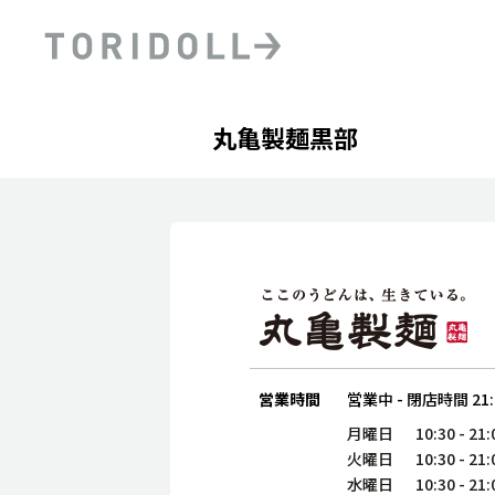
Skip to content
Return to Nav
Day of the Week
phone
Hours
丸亀製麺黒部
PRニュース
中長期経営計画
ライブラリ
ファイナンス戦略
トリドールのサステナビ
デジタルトランス
粟田社長が語る
フォーメーション戦略
トリドールのサステナビ
粟田社長が語るトリドール
ステークホルダーとの
コミュニケーション
DXビジョン2028
トリドールのDX ～これま
営業時間
営業中
-
閉店時間
21
月曜日
10:30
-
21:
火曜日
10:30
-
21:
水曜日
10:30
-
21: