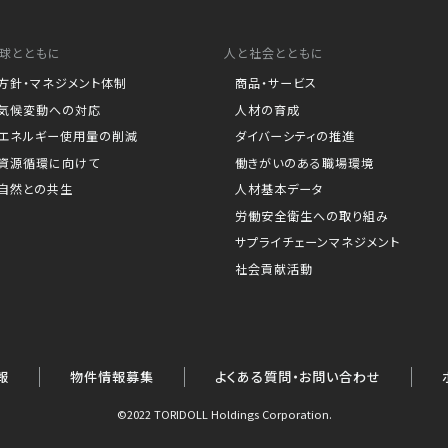
球とともに
人と社会とともに
方針・マネジメント体制
商品・サービス
気候変動への対応
人材の育成
エネルギー使用量の削減
ダイバーシティの推進
資源循環に向けて
働きがいのある職場環境
自然との共生
人材基本データ
労働安全衛生への取り組み
サプライチェーンマネジメント
社会貢献活動
報
物件情報募集
よくある質問・お問い合わせ
©2022 TORIDOLL Holdings Corporation.