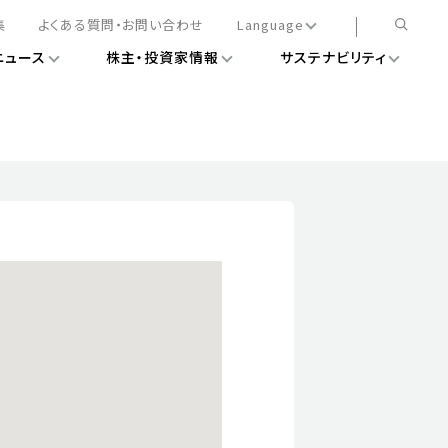
集
よくある質問・お問い合わせ
Language
ニュース
株主・投資家情報
サステナビリティ
日本語
English
簡体中文
情報
ある経営基盤の構築
DXニュース
務手続きについて
レート・ガバナンス
会
ライアンス
ストカバレッジ
マネジメント
扱規則
情報
告
ィナビリティデータ
待について
スタンダード対照表
項
調査用インデックス
レンダー
評価
通信