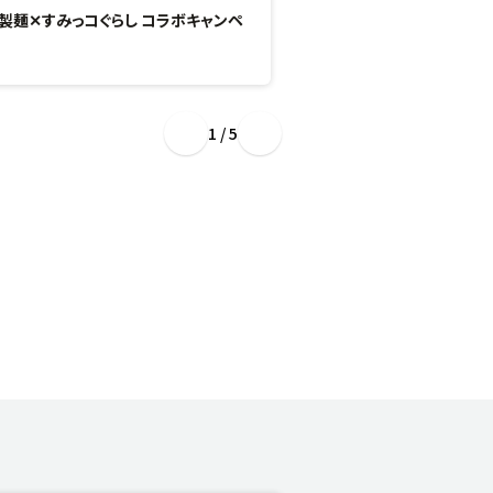
製麺✕すみっコぐらし コラボキャンペ
“ぷるもち新食感”のひん
場！
1 / 5