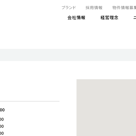
ブランド
採用情報
物件情報募
会社情報
経営理念
IRニュース
決算情報
地球とともに
サステナビリティニュース
株式
責任
方針・マネジメント体制
株式事
コーポ
リティ
有価証券報告書
気候変動への対応
株主総
コンプ
財務情報
資源循環に向けて
アナリ
リスク
リティ
決算レビュー
エネルギー使用量の削減
株式取
リスク
DX
月次売上高レポート
自然との共生
電子公
サステ
チャートジェネレータ
株主優
人と社会とともに
GRI
でとこれから～
連結財務諸表
免責事
:00
商品・サービス
ESG
00
IRカ
人材の育成
外部
00
ダイバーシティの推進
株主
00