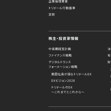
企業倫理憲章
トリドール行動基準
定款
株主・投資家情報
中長期経営計画
決
ファイナンス戦略
有
デジタルトランス
財
フォーメーション戦略
粟田社長が語るトリドールDX
DXビジョン2028
トリドールのDX
～これまでとこれから～