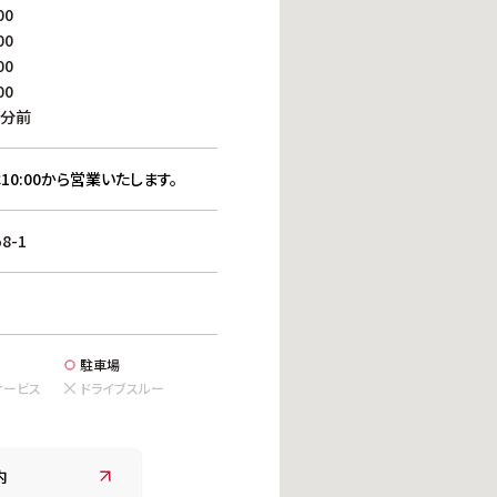
働きがいのある職場環境
00
ディス
00
人材基本データ
00
労働安全衛生への取り組み
00
サプライチェーンマネジメント
0分前
社会貢献活動
10:00から営業いたします。
8-1
駐車場
サービス
ドライブスルー
内