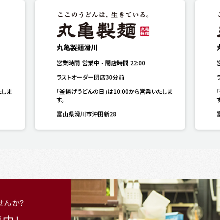
丸亀製麺滑川
営業時間
営業中
-
閉店時間
22:00
ラストオーダー閉店30分前
たしま
「釜揚げうどんの日」は10:00から営業いたしま
す。
富山県滑川市沖田新28