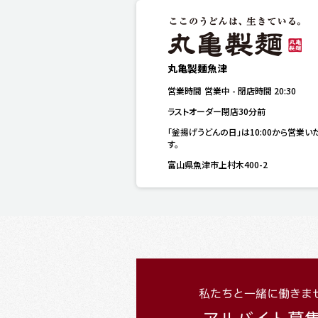
丸亀製麺魚津
営業時間
営業中
-
閉店時間
20:30
ラストオーダー閉店30分前
「釜揚げうどんの日」は10:00から営業い
す。
富山県魚津市上村木400-2