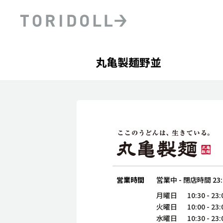
Skip to content
Return to Nav
Day of the Week
phone
Hours
丸亀製麺野並
PRニュース
中長期経営計画
ライブラリ
ファイナンス戦略
トリドールのサステナビ
デジタルトランス
粟田社長が語る
フォーメーション戦略
トリドールのサステナビ
粟田社長が語るトリドール
ステークホルダーとの
コミュニケーション
DXビジョン2028
トリドールのDX ～これま
営業時間
営業中
-
閉店時間
23
月曜日
10:30
-
23:
火曜日
10:00
-
23:
水曜日
10:30
-
23: