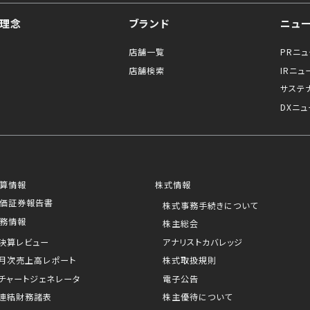
理念
ブランド
ニュ
店舗一覧
PRニ
店舗検索
IRニュ
サステ
DXニュ
算情報
株式情報
価証券報告書
株式事務手続きについて
務情報
株主総会
決算レビュー
アナリストカバレッジ
月次売上高レポート
株式取扱規則
チャートジェネレータ
電子公告
連結財務諸表
株主優待について