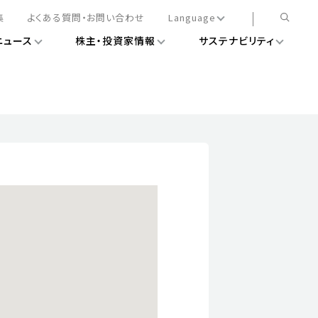
集
よくある質問・お問い合わせ
Language
ニュース
株主・投資家情報
サステナビリティ
日本語
English
簡体中文
情報
ある経営基盤の構築
DXニュース
務手続きについて
レート・ガバナンス
会
ライアンス
ストカバレッジ
マネジメント
扱規則
情報
告
ィナビリティデータ
待について
スタンダード対照表
項
調査用インデックス
レンダー
評価
通信