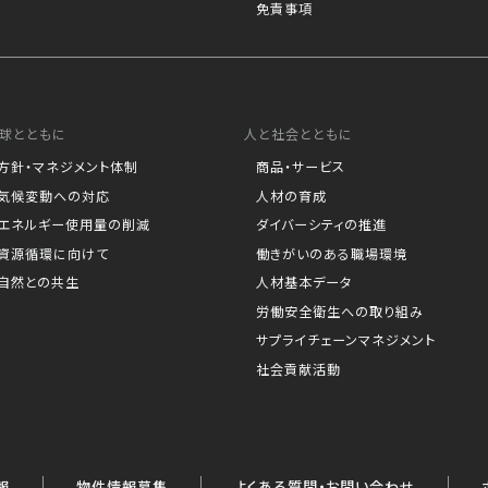
免責事項
球とともに
人と社会とともに
方針・マネジメント体制
商品・サービス
気候変動への対応
人材の育成
エネルギー使用量の削減
ダイバーシティの推進
資源循環に向けて
働きがいのある職場環境
自然との共生
人材基本データ
労働安全衛生への取り組み
サプライチェーンマネジメント
社会貢献活動
報
物件情報募集
よくある質問・お問い合わせ