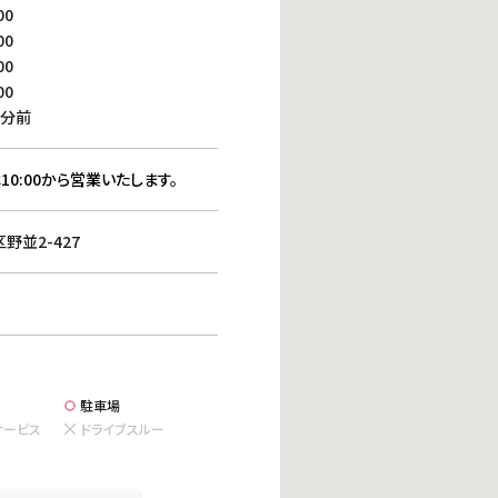
働きがいのある職場環境
00
ディス
00
人材基本データ
00
労働安全衛生への取り組み
00
サプライチェーンマネジメント
0分前
社会貢献活動
10:00から営業いたします。
並2-427
駐車場
サービス
ドライブスルー