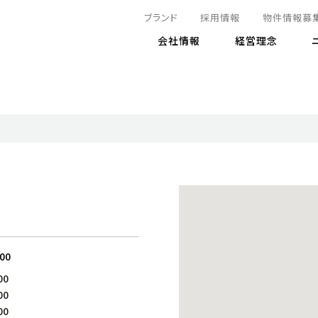
ブランド
採用情報
物件情報募
会社情報
経営理念
IRニュース
決算情報
地球とともに
サステナビリティニュース
株式
責任
方針・マネジメント体制
株式事
コーポ
リティ
有価証券報告書
気候変動への対応
株主総
コンプ
財務情報
資源循環に向けて
アナリ
リスク
リティ
決算レビュー
エネルギー使用量の削減
株式取
リスク
DX
月次売上高レポート
自然との共生
電子公
サステ
チャートジェネレータ
株主優
人と社会とともに
GRI
でとこれから～
連結財務諸表
免責事
:00
商品・サービス
ESG
00
IRカ
人材の育成
外部
00
ダイバーシティの推進
株主
00