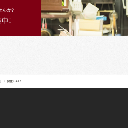
野並2-427
市