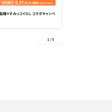
製麺✕すみっコぐらし コラボキャンペ
“ぷるもち新食感”のひん
場！
1 / 5