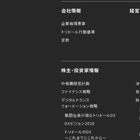
会社情報
経営
企業倫理憲章
トリドール行動基準
定款
株主・投資家情報
中長期経営計画
決
ファイナンス戦略
有
デジタルトランス
財
フォーメーション戦略
粟田社長が語るトリドールDX
DXビジョン2028
トリドールのDX
～これまでとこれから～