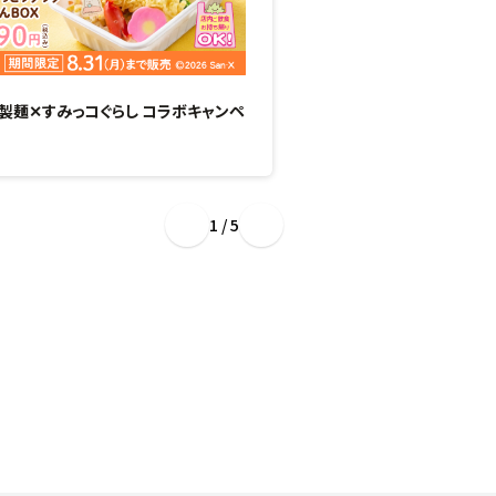
製麺✕すみっコぐらし コラボキャンペ
“ぷるもち新食感”のひん
場！
1 / 5