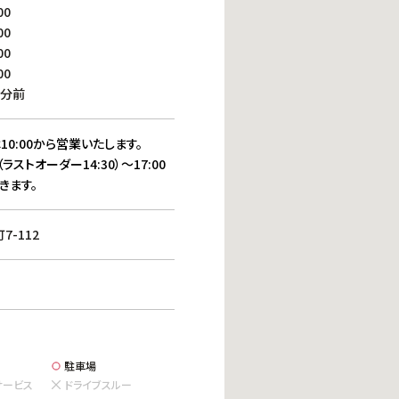
働きがいのある職場環境
00
ディス
00
人材基本データ
00
労働安全衛生への取り組み
00
サプライチェーンマネジメント
0分前
社会貢献活動
10:00から営業いたします。
（ラストオーダー14:30）～17:00
きます。
-112
駐車場
サービス
ドライブスルー