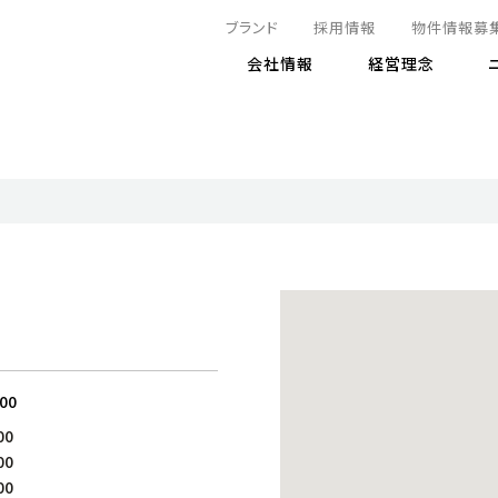
ブランド
採用情報
物件情報募
会社情報
経営理念
IRニュース
決算情報
地球とともに
サステナビリティニュース
株式
責任
方針・マネジメント体制
株式事
コーポ
リティ
有価証券報告書
気候変動への対応
株主総
コンプ
財務情報
資源循環に向けて
アナリ
リスク
リティ
決算レビュー
エネルギー使用量の削減
株式取
リスク
DX
月次売上高レポート
自然との共生
電子公
サステ
チャートジェネレータ
株主優
人と社会とともに
GRI
でとこれから～
連結財務諸表
免責事
:00
商品・サービス
ESG
00
IRカ
人材の育成
外部
00
ダイバーシティの推進
株主
00