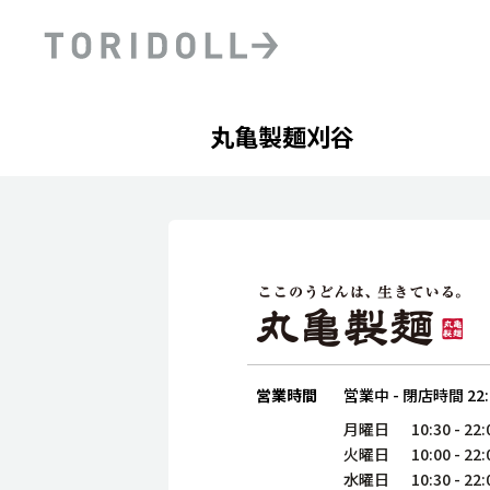
Skip to content
Return to Nav
Day of the Week
phone
Hours
丸亀製麺刈谷
PRニュース
中長期経営計画
ライブラリ
ファイナンス戦略
トリドールのサステナビ
デジタルトランス
粟田社長が語る
フォーメーション戦略
トリドールのサステナビ
粟田社長が語るトリドール
ステークホルダーとの
コミュニケーション
DXビジョン2028
トリドールのDX ～これま
営業時間
営業中
-
閉店時間
22
月曜日
10:30
-
22:
火曜日
10:00
-
22:
水曜日
10:30
-
22: