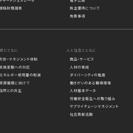
チャートジェネレータ
電子公告
連結財務諸表
株主優待について
免責事項
球とともに
人と社会とともに
方針・マネジメント体制
商品・サービス
気候変動への対応
人材の育成
エネルギー使用量の削減
ダイバーシティの推進
資源循環に向けて
働きがいのある職場環境
自然との共生
人材基本データ
労働安全衛生への取り組み
サプライチェーンマネジメント
社会貢献活動