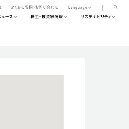
集
よくある質問・お問い合わせ
Language
ニュース
株主・投資家情報
サステナビリティ
日本語
English
簡体中文
情報
ある経営基盤の構築
DXニュース
務手続きについて
レート・ガバナンス
会
ライアンス
ストカバレッジ
マネジメント
扱規則
情報
告
ィナビリティデータ
待について
スタンダード対照表
項
調査用インデックス
レンダー
評価
通信