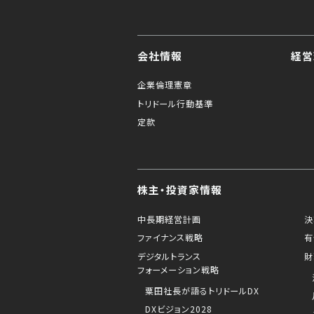
会社情報
経営
企業倫理憲章
トリドール行動基準
定款
株主・投資家情報
中長期経営計画
決
ファイナンス戦略
有
デジタルトランス
財
フォーメーション戦略
粟田社長が語るトリドールDX
DXビジョン2028