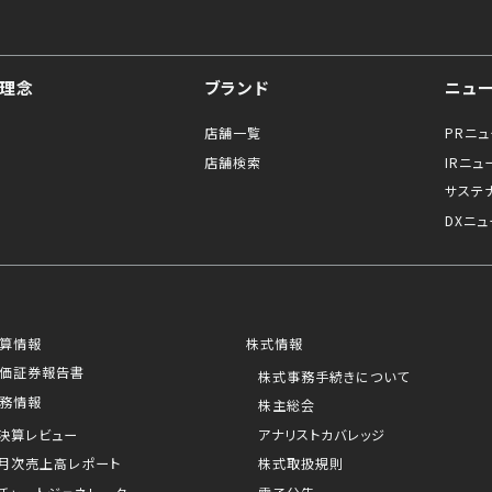
理念
ブランド
ニュ
店舗一覧
PRニ
店舗検索
IRニュ
サステ
DXニュ
算情報
株式情報
価証券報告書
株式事務手続きについて
務情報
株主総会
決算レビュー
アナリストカバレッジ
月次売上高レポート
株式取扱規則