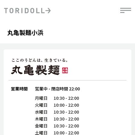
Skip to content
Return to Nav
Day of the Week
phone
Hours
丸亀製麺小浜
PRニュース
中長期経営計画
ライブラリ
IRニュース
決
地
方針
ファイナンス戦略
トリドールのサステナビリティ
有
気
デジタルトランス
粟田社長が語る
財
資
会社情報
フォーメーション戦略
トリドールのサステナビリティ
決
エ
粟田社長が語るトリドールDX
ステークホルダーとの
月
自
経営理念
コミュニケーション
DXビジョン2028
営業時間
営業中
-
閉店時間
22:00
チ
人
トリドールのDX ～これまでとこれから～
連
月曜日
10:30
-
22:00
ニュース
商品
火曜日
10:00
-
22:00
人
水曜日
10:30
-
22:00
株主・投資家情報
木曜日
10:30
-
22:00
ダ
金曜日
10:30
-
22:00
働
土曜日
10:00
-
22:00