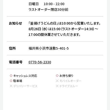
サステナビリティ
人
日曜日
10:00
-
22:00
労
ラストオーダー閉店30分前
サプ
ブランド
店舗検索
社
お知らせ
「釜揚げうどんの日」は10:00から営業いたします。
店舗一覧
採用情報
8月26日（水）は15:00（ラストオーダー14:30）～
17:00の間休業させていただきます。
よくある質問・お問い合わせ
住所
福井県小浜市遠敷5-401-5
日本語
English
简体中文
電話番号
0770-56-2330
キャッシュレス対応
お持ち帰り
駐車場
モバイルオーダー
デリバリーサービス
ドライブスルー