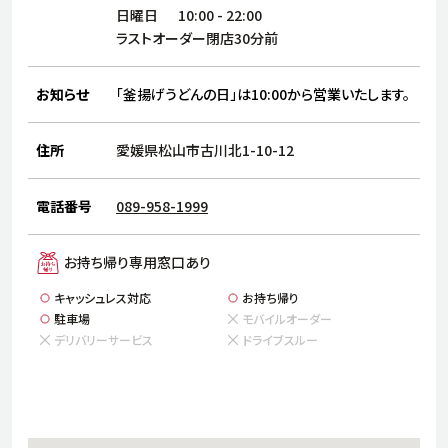
サステナビリティ
人
日曜日
10:00
-
22:00
労
ラストオーダー閉店30分前
サプ
ブランド
店舗検索
社
お知らせ
「釜揚げうどんの日」は10:00から営業いたします。
店舗一覧
採用情報
よくある質問・お問い合わせ
住所
愛媛県松山市古川北1-10-12
電話番号
089-958-1999
日本語
English
简体中文
お持ち帰り専用窓口あり
キャッシュレス対応
お持ち帰り
駐車場
モバイルオーダー
デリバリーサービス
ドライブスルー