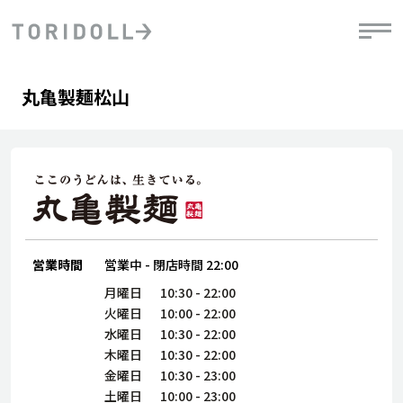
Skip to content
Return to Nav
Day of the Week
phone
Hours
丸亀製麺松山
PRニュース
中長期経営計画
ライブラリ
IRニュース
決
地
方針
ファイナンス戦略
トリドールのサステナビリティ
有
気
デジタルトランス
粟田社長が語る
財
資
会社情報
フォーメーション戦略
トリドールのサステナビリティ
決
エ
粟田社長が語るトリドールDX
ステークホルダーとの
月
自
経営理念
コミュニケーション
DXビジョン2028
営業時間
営業中
-
閉店時間
22:00
チ
人
トリドールのDX ～これまでとこれから～
連
月曜日
10:30
-
22:00
ニュース
商品
火曜日
10:00
-
22:00
人
水曜日
10:30
-
22:00
株主・投資家情報
木曜日
10:30
-
22:00
ダ
金曜日
10:30
-
23:00
働
土曜日
10:00
-
23:00