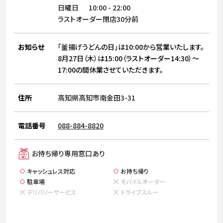
サステナビリティ
人
日曜日
10:00
-
22:00
労
ラストオーダー閉店30分前
サプ
ブランド
店舗検索
社
お知らせ
「釜揚げうどんの日」は10:00から営業いたします。
店舗一覧
採用情報
8月27日（木）は15:00（ラストオーダー14:30）～
17:00の間休業させていただきます。
よくある質問・お問い合わせ
住所
高知県高知市南金田3-31
日本語
English
简体中文
電話番号
088-884-8820
お持ち帰り専用窓口あり
キャッシュレス対応
お持ち帰り
駐車場
モバイルオーダー
デリバリーサービス
ドライブスルー