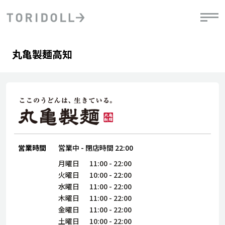
Skip to content
Return to Nav
Day of the Week
phone
Hours
丸亀製麺高知
PRニュース
中長期経営計画
ライブラリ
IRニュース
決
地
方針
ファイナンス戦略
トリドールのサステナビリティ
有
気
デジタルトランス
粟田社長が語る
財
資
会社情報
フォーメーション戦略
トリドールのサステナビリティ
決
エ
粟田社長が語るトリドールDX
ステークホルダーとの
月
自
経営理念
コミュニケーション
DXビジョン2028
営業時間
営業中
-
閉店時間
22:00
チ
人
トリドールのDX ～これまでとこれから～
連
月曜日
11:00
-
22:00
ニュース
商品
火曜日
10:00
-
22:00
人
水曜日
11:00
-
22:00
株主・投資家情報
木曜日
11:00
-
22:00
ダ
金曜日
11:00
-
22:00
働
土曜日
10:00
-
22:00