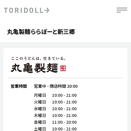
Skip to content
Return to Nav
Day of the Week
phone
Hours
丸亀製麺ららぽーと新三郷
PRニュース
中長期経営計画
ライブラリ
IRニュース
決
地
方針
ファイナンス戦略
トリドールのサステナビリティ
有
気
デジタルトランス
粟田社長が語る
財
資
会社情報
フォーメーション戦略
トリドールのサステナビリティ
決
エ
粟田社長が語るトリドールDX
ステークホルダーとの
月
自
経営理念
コミュニケーション
DXビジョン2028
営業時間
営業中
-
閉店時間
20:00
チ
人
トリドールのDX ～これまでとこれから～
連
月曜日
10:00
-
21:00
ニュース
商品
火曜日
10:00
-
21:00
人
水曜日
10:00
-
21:00
株主・投資家情報
木曜日
10:00
-
21:00
ダ
金曜日
11:00
-
20:00
働
土曜日
10:00
-
21:00