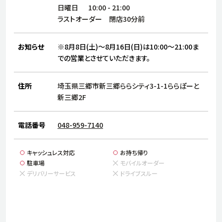
サステナビリティ
人
日曜日
10:00
-
21:00
労
ラストオーダー 閉店30分前
サプ
ブランド
店舗検索
社
お知らせ
※8月8日(土)～8月16日(日)は10:00～21:00ま
店舗一覧
採用情報
での営業とさせていただきます。
よくある質問・お問い合わせ
住所
埼玉県三郷市新三郷ららシティ3-1-1ららぽーと
新三郷2F
日本語
English
简体中文
電話番号
048-959-7140
キャッシュレス対応
お持ち帰り
駐車場
モバイルオーダー
デリバリーサービス
ドライブスルー