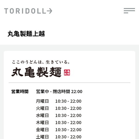
Skip to content
Return to Nav
Day of the Week
phone
Hours
丸亀製麺上越
PRニュース
中長期経営計画
ライブラリ
IRニュース
決
地
方針
ファイナンス戦略
トリドールのサステナビリティ
有
気
デジタルトランス
粟田社長が語る
財
資
会社情報
フォーメーション戦略
トリドールのサステナビリティ
決
エ
粟田社長が語るトリドールDX
ステークホルダーとの
月
自
経営理念
コミュニケーション
DXビジョン2028
営業時間
営業中
-
閉店時間
22:00
チ
人
トリドールのDX ～これまでとこれから～
連
月曜日
10:30
-
22:00
ニュース
商品
火曜日
10:30
-
22:00
人
水曜日
10:30
-
22:00
株主・投資家情報
木曜日
10:30
-
22:00
ダ
金曜日
10:30
-
22:00
働
土曜日
10:30
-
22:00