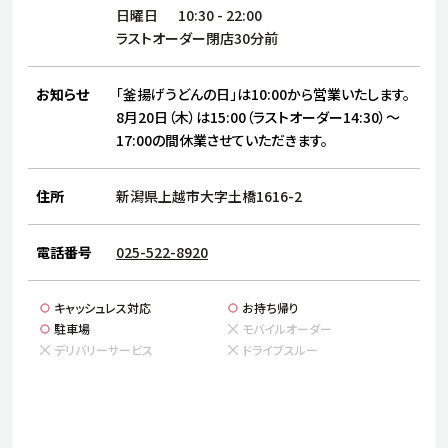
サステナビリティ
人
日曜日
10:30
-
22:00
労
ラストオーダー閉店30分前
サプ
ブランド
店舗検索
社
お知らせ
「釜揚げうどんの日」は10:00から営業いたします。
店舗一覧
採用情報
8月20日（木）は15:00（ラストオーダー14:30）～
17:00の間休業させていただきます。
よくある質問・お問い合わせ
住所
新潟県上越市大字土橋1616-2
日本語
English
简体中文
電話番号
025-522-8920
キャッシュレス対応
お持ち帰り
駐車場
モバイルオーダー
デリバリーサービス
ドライブスルー