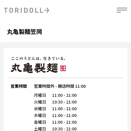
Skip to content
Return to Nav
Day of the Week
phone
Hours
丸亀製麺笠岡
PRニュース
中長期経営計画
ライブラリ
IRニュース
決
地
方針
ファイナンス戦略
トリドールのサステナビリティ
有
気
デジタルトランス
粟田社長が語る
財
資
会社情報
フォーメーション戦略
トリドールのサステナビリティ
決
エ
粟田社長が語るトリドールDX
ステークホルダーとの
月
自
経営理念
コミュニケーション
DXビジョン2028
営業時間
営業時間外
-
開店時間
11:00
チ
人
トリドールのDX ～これまでとこれから～
連
月曜日
11:00
-
21:00
ニュース
商品
火曜日
10:30
-
21:00
人
水曜日
11:00
-
21:00
株主・投資家情報
木曜日
11:00
-
21:00
ダ
金曜日
11:00
-
21:00
働
土曜日
10:30
-
21:00