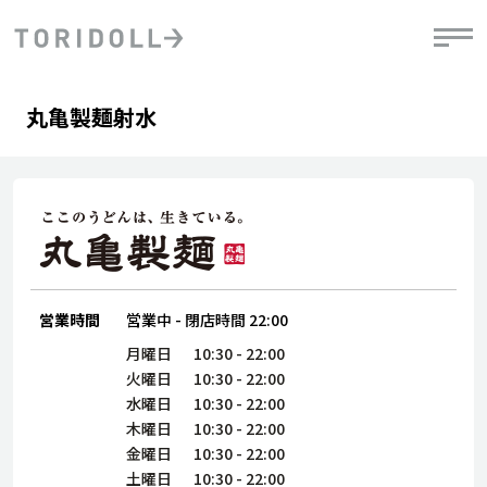
Skip to content
Return to Nav
Day of the Week
phone
Hours
丸亀製麺射水
PRニュース
中長期経営計画
ライブラリ
IRニュース
決
地
方針
ファイナンス戦略
トリドールのサステナビリティ
有
気
デジタルトランス
粟田社長が語る
財
資
会社情報
フォーメーション戦略
トリドールのサステナビリティ
決
エ
粟田社長が語るトリドールDX
ステークホルダーとの
月
自
経営理念
コミュニケーション
DXビジョン2028
営業時間
営業中
-
閉店時間
22:00
チ
人
トリドールのDX ～これまでとこれから～
連
月曜日
10:30
-
22:00
ニュース
商品
火曜日
10:30
-
22:00
人
水曜日
10:30
-
22:00
株主・投資家情報
木曜日
10:30
-
22:00
ダ
金曜日
10:30
-
22:00
働
土曜日
10:30
-
22:00