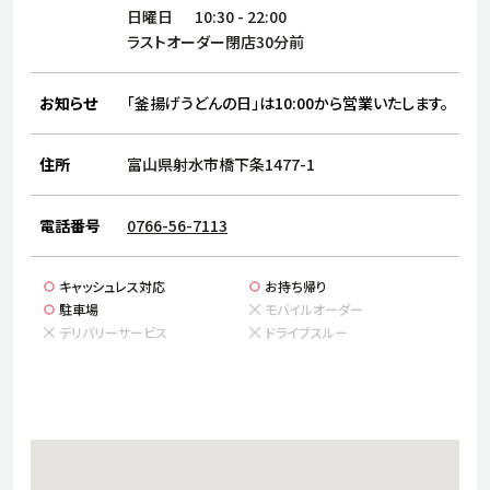
サステナビリティ
人
日曜日
10:30
-
22:00
労
ラストオーダー閉店30分前
サプ
ブランド
店舗検索
社
お知らせ
「釜揚げうどんの日」は10:00から営業いたします。
店舗一覧
採用情報
よくある質問・お問い合わせ
住所
富山県射水市橋下条1477-1
電話番号
0766-56-7113
日本語
English
简体中文
キャッシュレス対応
お持ち帰り
駐車場
モバイルオーダー
デリバリーサービス
ドライブスルー