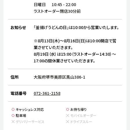
サステナビリティ
人
日曜日
10:45
-
22:00
労
ラストオーダー閉店30分前
サプ
ブランド
店舗検索
社
お知らせ
「釜揚げうどんの日」は10:00から営業いたします。
店舗一覧
採用情報
※8月13日(木)～8月16日(日)は10:00開店で営
よくある質問・お問い合わせ
業させていただきます。
8月19日（水）は15:00（ラストオーダー14:30）～
17:00の間休業させていただきます。
日本語
English
简体中文
住所
大阪府堺市美原区黒山386-1
電話番号
072-361-2158
キャッシュレス対応
お持ち帰り
駐車場
モバイルオーダー
デリバリーサービス
ドライブスルー