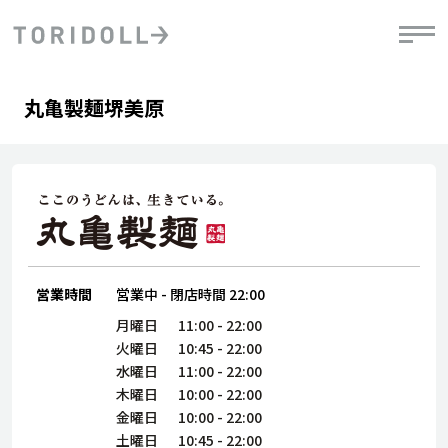
Skip to content
Return to Nav
Day of the Week
phone
Hours
丸亀製麺堺美原
PRニュース
中長期経営計画
ライブラリ
IRニュース
決
地
方針
ファイナンス戦略
トリドールのサステナビリティ
有
気
デジタルトランス
粟田社長が語る
財
資
会社情報
フォーメーション戦略
トリドールのサステナビリティ
決
エ
粟田社長が語るトリドールDX
ステークホルダーとの
月
自
経営理念
コミュニケーション
DXビジョン2028
営業時間
営業中
-
閉店時間
22:00
チ
人
トリドールのDX ～これまでとこれから～
連
月曜日
11:00
-
22:00
ニュース
商品
火曜日
10:45
-
22:00
人
水曜日
11:00
-
22:00
株主・投資家情報
木曜日
10:00
-
22:00
ダ
金曜日
10:00
-
22:00
働
土曜日
10:45
-
22:00