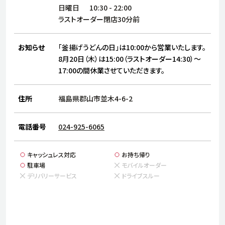
サステナビリティ
人
日曜日
10:30
-
22:00
労
ラストオーダー閉店30分前
サプ
ブランド
店舗検索
社
お知らせ
「釜揚げうどんの日」は10:00から営業いたします。
店舗一覧
採用情報
8月20日（木）は15:00（ラストオーダー14:30）～
17:00の間休業させていただきます。
よくある質問・お問い合わせ
住所
福島県郡山市並木4-6-2
日本語
English
简体中文
電話番号
024-925-6065
キャッシュレス対応
お持ち帰り
駐車場
モバイルオーダー
デリバリーサービス
ドライブスルー