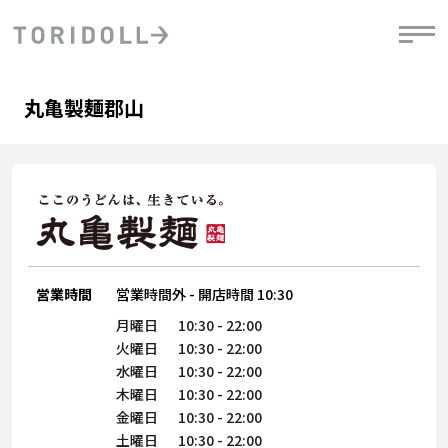
Skip to content
Return to Nav
Day of the Week
phone
Hours
丸亀製麺郡山
PRニュース
中長期経営計画
ライブラリ
IRニュース
決
地
方針
ファイナンス戦略
トリドールのサステナビリティ
有
気
デジタルトランス
粟田社長が語る
財
資
会社情報
フォーメーション戦略
トリドールのサステナビリティ
決
エ
粟田社長が語るトリドールDX
ステークホルダーとの
月
自
経営理念
コミュニケーション
DXビジョン2028
営業時間
営業時間外
-
開店時間
10:30
チ
人
トリドールのDX ～これまでとこれから～
連
月曜日
10:30
-
22:00
ニュース
商品
火曜日
10:30
-
22:00
人
水曜日
10:30
-
22:00
株主・投資家情報
木曜日
10:30
-
22:00
ダ
金曜日
10:30
-
22:00
働
土曜日
10:30
-
22:00