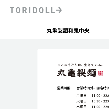
Skip to content
Return to Nav
Day of the Week
phone
Hours
丸亀製麺和泉中央
PRニュース
中長期経営計画
ライブラリ
ファイナンス戦略
トリドールのサステナビ
デジタルトランス
粟田社長が語る
フォーメーション戦略
トリドールのサステナビ
粟田社長が語るトリドール
ステークホルダーとの
コミュニケーション
DXビジョン2028
トリドールのDX ～これま
営業時間
営業時間外
-
開店時
月曜日
11:00
-
22:
火曜日
10:30
-
22:
水曜日
11:00
-
22: