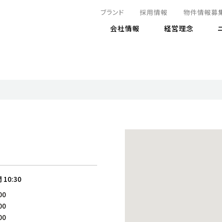
ブランド
採用情報
物件情報募
会社情報
経営理念
IRニュース
決算情報
地球とともに
サステナビリティニュース
株式
責任
方針・マネジメント体制
株式事
コーポ
リティ
有価証券報告書
気候変動への対応
株主総
コンプ
財務情報
資源循環に向けて
アナリ
リスク
リティ
決算レビュー
エネルギー使用量の削減
株式取
リスク
DX
月次売上高レポート
自然との共生
電子公
サステ
チャートジェネレータ
株主優
人と社会とともに
GRI
でとこれから～
連結財務諸表
免責事
間
10:30
商品・サービス
ESG
00
IRカ
人材の育成
外部
00
ダイバーシティの推進
株主
00