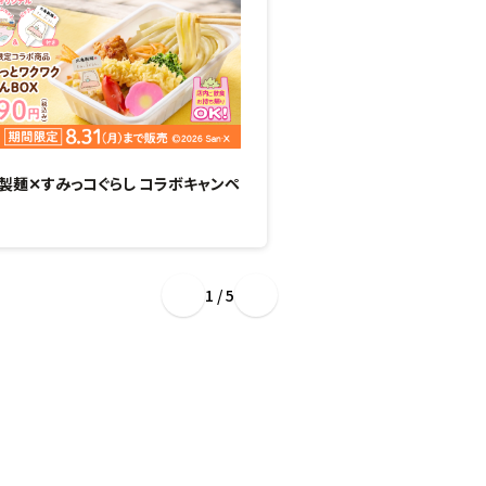
製麺✕すみっコぐらし コラボキャンペ
“ぷるもち新食感”のひん
場！
1 / 5