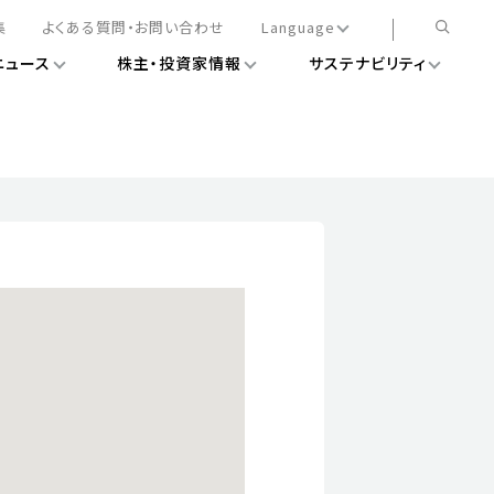
集
よくある質問・お問い合わせ
Language
ニュース
株主・投資家情報
サステナビリティ
日本語
English
簡体中文
情報
ある経営基盤の構築
DXニュース
務手続きについて
レート・ガバナンス
会
ライアンス
ストカバレッジ
マネジメント
扱規則
情報
告
ィナビリティデータ
待について
スタンダード対照表
項
調査用インデックス
レンダー
評価
通信