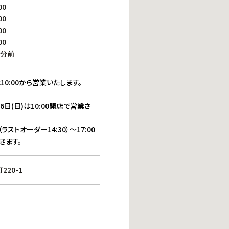
働きがいのある職場環境
00
ディス
00
人材基本データ
00
労働安全衛生への取り組み
00
サプライチェーンマネジメント
0分前
社会貢献活動
10:00から営業いたします。
16日(日)は10:00開店で営業さ
（ラストオーダー14:30）～17:00
きます。
20-1