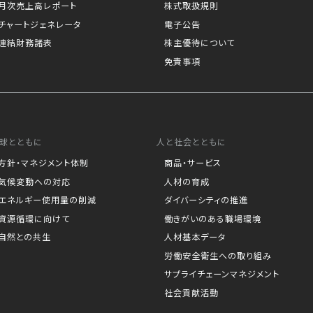
月次売上高レポート
株式取扱規則
チャートジェネレータ
電子公告
連結財務諸表
株主優待について
免責事項
球とともに
人と社会とともに
方針・マネジメント体制
商品・サービス
気候変動への対応
人材の育成
エネルギー使用量の削減
ダイバーシティの推進
資源循環に向けて
働きがいのある職場環境
自然との共生
人材基本データ
労働安全衛生への取り組み
サプライチェーンマネジメント
社会貢献活動