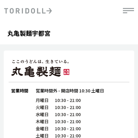
Skip to content
Return to Nav
Day of the Week
phone
Hours
丸亀製麺宇都宮
PRニュース
中長期経営計画
ライブラリ
IRニュース
決
地
方針
ファイナンス戦略
トリドールのサステナビリティ
有
気
デジタルトランス
粟田社長が語る
財
資
会社情報
フォーメーション戦略
トリドールのサステナビリティ
決
エ
粟田社長が語るトリドールDX
ステークホルダーとの
月
自
経営理念
コミュニケーション
DXビジョン2028
営業時間
営業時間外
-
開店時間
10:30
土曜日
チ
人
トリドールのDX ～これまでとこれから～
連
月曜日
10:30
-
21:00
ニュース
商品
火曜日
10:30
-
21:00
人
水曜日
10:30
-
21:00
株主・投資家情報
木曜日
10:30
-
21:00
ダ
金曜日
10:30
-
21:00
働
土曜日
10:30
-
21:00