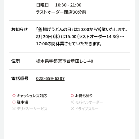
サステナビリティ
人
日曜日
10:30
-
21:00
労
ラストオーダー閉店30分前
サプ
ブランド
店舗検索
社
お知らせ
「釜揚げうどんの日」は10:00から営業いたします。
店舗一覧
採用情報
8月20日（木）は15:00（ラストオーダー14:30）～
17:00の間休業させていただきます。
よくある質問・お問い合わせ
住所
栃木県宇都宮市台新田1-1-40
日本語
English
简体中文
電話番号
028-659-6387
キャッシュレス対応
お持ち帰り
駐車場
モバイルオーダー
デリバリーサービス
ドライブスルー