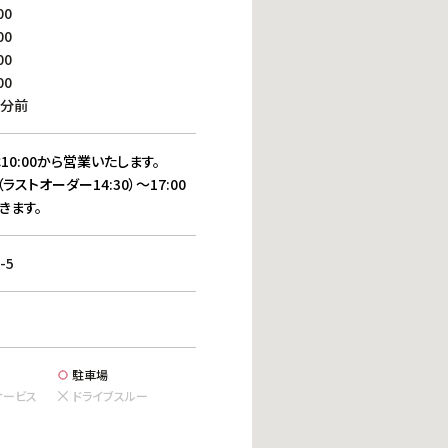
働きがいのある職場環境
00
ディス
00
人材基本データ
00
労働安全衛生への取り組み
00
サプライチェーンマネジメント
0分前
社会貢献活動
10:00から営業いたします。
（ラストオーダー14:30）～17:00
きます。
-5
駐車場
サービス
ドライブスルー