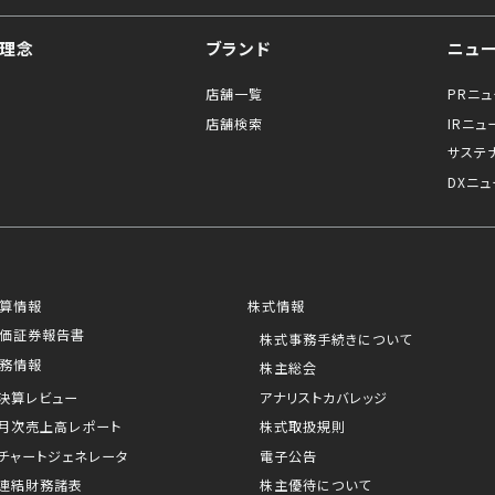
理念
ブランド
ニュ
店舗一覧
PRニ
店舗検索
IRニュ
サステ
DXニュ
算情報
株式情報
価証券報告書
株式事務手続きについて
務情報
株主総会
決算レビュー
アナリストカバレッジ
月次売上高レポート
株式取扱規則
チャートジェネレータ
電子公告
連結財務諸表
株主優待について