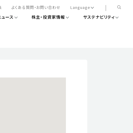
集
よくある質問・お問い合わせ
Language
ニュース
株主・投資家情報
サステナビリティ
日本語
English
簡体中文
情報
ある経営基盤の構築
DXニュース
務手続きについて
レート・ガバナンス
会
ライアンス
ストカバレッジ
マネジメント
扱規則
情報
告
ィナビリティデータ
待について
スタンダード対照表
項
調査用インデックス
レンダー
評価
通信