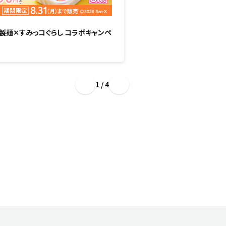
製麺✕すみっコぐらし コラボキャンペ
甘みと香りがじゅわっと広
1 / 4