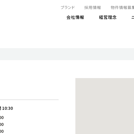
ブランド
採用情報
物件情報募
会社情報
経営理念
IRニュース
決算情報
地球とともに
サステナビリティニュース
株式
責任
方針・マネジメント体制
株式事
コーポ
リティ
有価証券報告書
気候変動への対応
株主総
コンプ
財務情報
資源循環に向けて
アナリ
リスク
リティ
決算レビュー
エネルギー使用量の削減
株式取
リスク
DX
月次売上高レポート
自然との共生
電子公
サステ
チャートジェネレータ
株主優
人と社会とともに
GRI
でとこれから～
連結財務諸表
免責事
間
10:30
商品・サービス
ESG
00
IRカ
人材の育成
外部
00
ダイバーシティの推進
株主
00