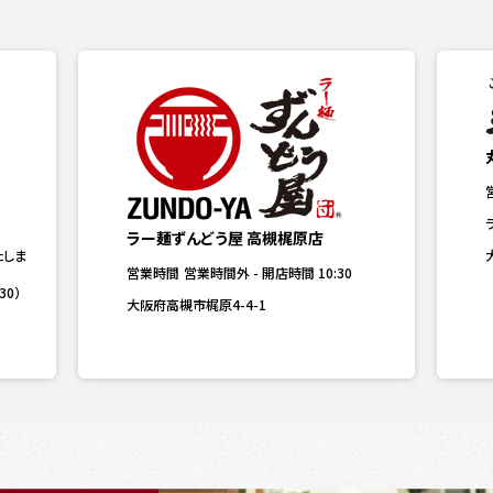
ラー麺ずんどう屋 高槻梶原店
たしま
営業時間
営業時間外
-
開店時間
10:30
30）
大阪府高槻市梶原4-4-1