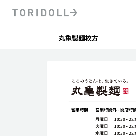
Skip to content
Return to Nav
Day of the Week
phone
Hours
丸亀製麺枚方
PRニュース
中長期経営計画
ライブラリ
ファイナンス戦略
トリドールのサステナビ
デジタルトランス
粟田社長が語る
フォーメーション戦略
トリドールのサステナビ
粟田社長が語るトリドール
ステークホルダーとの
コミュニケーション
DXビジョン2028
トリドールのDX ～これま
営業時間
営業時間外
-
開店時
月曜日
10:30
-
22:
火曜日
10:30
-
22:
水曜日
10:30
-
22: