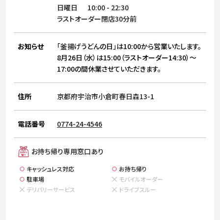
サステナビリティ
人
日曜日
10:00
-
22:30
労
ラストオーダー閉店30分前
サプ
ブランド
店舗検索
社
お知らせ
「釜揚げうどんの日」は10:00から営業いたします。
店舗一覧
採用情報
8月26日（水）は15:00（ラストオーダー14:30）～
17:00の間休業させていただきます。
よくある質問・お問い合わせ
住所
京都府宇治市小倉町春日森13-1
日本語
English
简体中文
電話番号
0774-24-4546
お持ち帰り専用窓口あり
キャッシュレス対応
お持ち帰り
駐車場
モバイルオーダー
デリバリーサービス
ドライブスルー