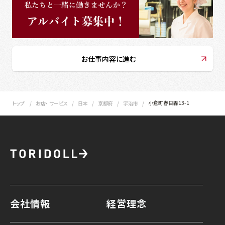
お仕事内容に進む
小倉町春日森13-1
トップ
お店・ サービス
日本
京都府
宇治市
会社情報
経営理念