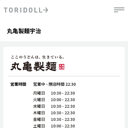
Skip to content
Return to Nav
Day of the Week
phone
Hours
丸亀製麺宇治
PRニュース
中長期経営計画
ライブラリ
IRニュース
決
地
方針
ファイナンス戦略
トリドールのサステナビリティ
有
気
デジタルトランス
粟田社長が語る
財
資
会社情報
フォーメーション戦略
トリドールのサステナビリティ
決
エ
粟田社長が語るトリドールDX
ステークホルダーとの
月
自
経営理念
コミュニケーション
DXビジョン2028
営業時間
営業中
-
閉店時間
22:30
チ
人
トリドールのDX ～これまでとこれから～
連
月曜日
10:30
-
22:30
ニュース
商品
火曜日
10:00
-
22:30
人
水曜日
10:30
-
22:30
株主・投資家情報
木曜日
10:30
-
22:30
ダ
金曜日
10:30
-
22:30
働
土曜日
10:00
-
22:30