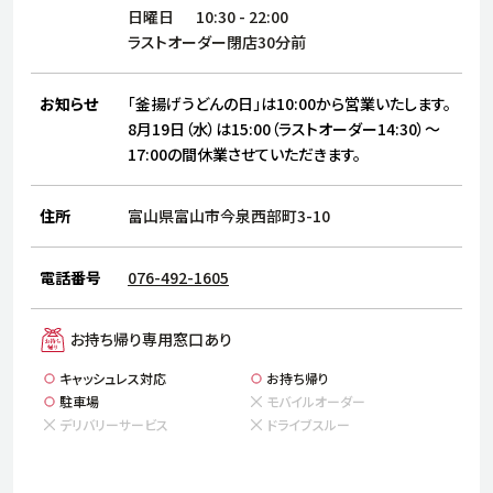
サステナビリティ
人
日曜日
10:30
-
22:00
労
ラストオーダー閉店30分前
サプ
ブランド
店舗検索
社
お知らせ
「釜揚げうどんの日」は10:00から営業いたします。
店舗一覧
採用情報
8月19日（水）は15:00（ラストオーダー14:30）～
17:00の間休業させていただきます。
よくある質問・お問い合わせ
住所
富山県富山市今泉西部町3-10
日本語
English
简体中文
電話番号
076-492-1605
お持ち帰り専用窓口あり
キャッシュレス対応
お持ち帰り
駐車場
モバイルオーダー
デリバリーサービス
ドライブスルー