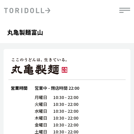
Skip to content
Return to Nav
Day of the Week
phone
Hours
丸亀製麺富山
PRニュース
中長期経営計画
ライブラリ
IRニュース
決
地
方針
ファイナンス戦略
トリドールのサステナビリティ
有
気
デジタルトランス
粟田社長が語る
財
資
会社情報
フォーメーション戦略
トリドールのサステナビリティ
決
エ
粟田社長が語るトリドールDX
ステークホルダーとの
月
自
経営理念
コミュニケーション
DXビジョン2028
営業時間
営業中
-
閉店時間
22:00
チ
人
トリドールのDX ～これまでとこれから～
連
月曜日
10:30
-
22:00
ニュース
商品
火曜日
10:30
-
22:00
人
水曜日
10:30
-
22:00
株主・投資家情報
木曜日
10:30
-
22:00
ダ
金曜日
10:30
-
22:00
働
土曜日
10:30
-
22:00