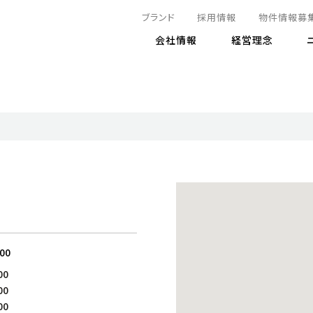
ブランド
採用情報
物件情報募
会社情報
経営理念
IRニュース
決算情報
地球とともに
サステナビリティニュース
株式
責任
方針・マネジメント体制
株式事
コーポ
リティ
有価証券報告書
気候変動への対応
株主総
コンプ
財務情報
資源循環に向けて
アナリ
リスク
リティ
決算レビュー
エネルギー使用量の削減
株式取
リスク
DX
月次売上高レポート
自然との共生
電子公
サステ
チャートジェネレータ
株主優
人と社会とともに
GRI
でとこれから～
連結財務諸表
免責事
:00
商品・サービス
ESG
00
IRカ
人材の育成
外部
00
ダイバーシティの推進
株主
00