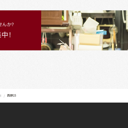
西野25
市