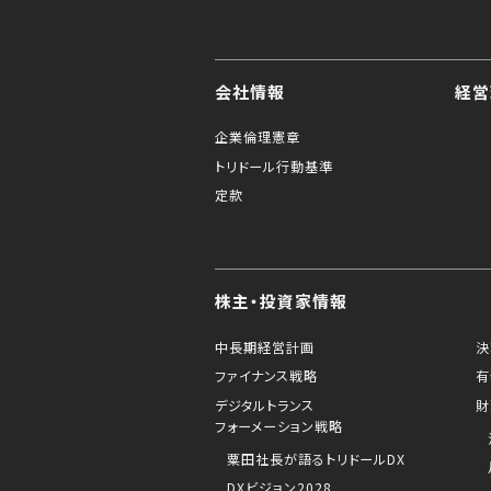
会社情報
経営
企業倫理憲章
トリドール行動基準
定款
株主・投資家情報
中長期経営計画
決
ファイナンス戦略
有
デジタルトランス
財
フォーメーション戦略
粟田社長が語るトリドールDX
DXビジョン2028