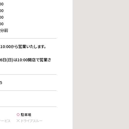
働きがいのある職場環境
00
ディス
00
人材基本データ
00
労働安全衛生への取り組み
00
サプライチェーンマネジメント
0分前
社会貢献活動
10:00から営業いたします。
16日(日)は10:00開店で営業さ
5
駐車場
サービス
ドライブスルー