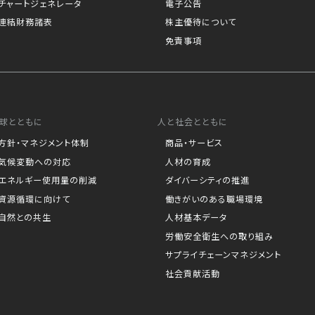
チャートジェネレータ
電子公告
連結財務諸表
株主優待について
免責事項
球とともに
人と社会とともに
方針・マネジメント体制
商品・サービス
気候変動への対応
人材の育成
エネルギー使用量の削減
ダイバーシティの推進
資源循環に向けて
働きがいのある職場環境
自然との共生
人材基本データ
労働安全衛生への取り組み
サプライチェーンマネジメント
社会貢献活動