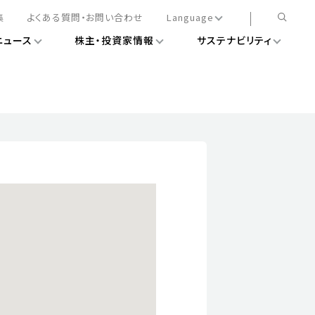
集
よくある質問・お問い合わせ
Language
ニュース
株主・投資家情報
サステナビリティ
日本語
English
簡体中文
情報
ある経営基盤の構築
DXニュース
務手続きについて
レート・ガバナンス
会
ライアンス
ストカバレッジ
マネジメント
扱規則
情報
告
ィナビリティデータ
待について
スタンダード対照表
項
調査用インデックス
レンダー
評価
通信