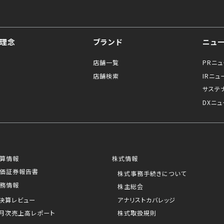
理念
ブランド
ニュ
店舗一覧
PRニ
店舗検索
IRニュ
サステ
DXニュ
算情報
株式情報
価証券報告書
株式事務手続きについて
務情報
株主総会
決算レビュー
アナリストカバレッジ
月次売上高レポート
株式取扱規則