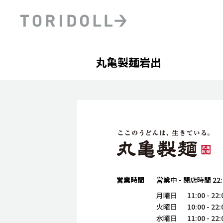
Skip to content
Return to Nav
Day of the Week
phone
Hours
丸亀製麺岩出
PRニュース
中長期経営計画
ライブラリ
ファイナンス戦略
トリドールのサステナビ
デジタルトランス
粟田社長が語る
フォーメーション戦略
トリドールのサステナビ
粟田社長が語るトリドール
ステークホルダーとの
コミュニケーション
DXビジョン2028
トリドールのDX ～これま
営業時間
営業中
-
閉店時間
22
月曜日
11:00
-
22:
火曜日
10:00
-
22:
水曜日
11:00
-
22: