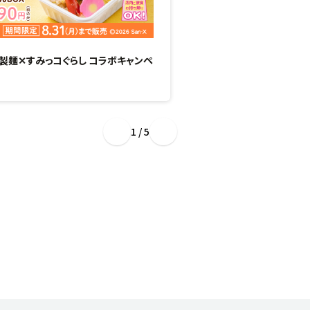
製麺✕すみっコぐらし コラボキャンペ
“ぷるもち新食感”のひん
場！
1 / 5