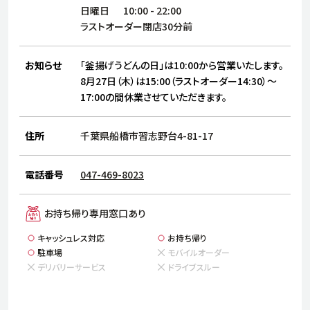
サステナビリティ
人
日曜日
10:00
-
22:00
労
ラストオーダー閉店30分前
サプ
ブランド
店舗検索
社
お知らせ
「釜揚げうどんの日」は10:00から営業いたします。
店舗一覧
採用情報
8月27日（木）は15:00（ラストオーダー14:30）～
17:00の間休業させていただきます。
よくある質問・お問い合わせ
住所
千葉県船橋市習志野台4-81-17
日本語
English
简体中文
電話番号
047-469-8023
お持ち帰り専用窓口あり
キャッシュレス対応
お持ち帰り
駐車場
モバイルオーダー
デリバリーサービス
ドライブスルー