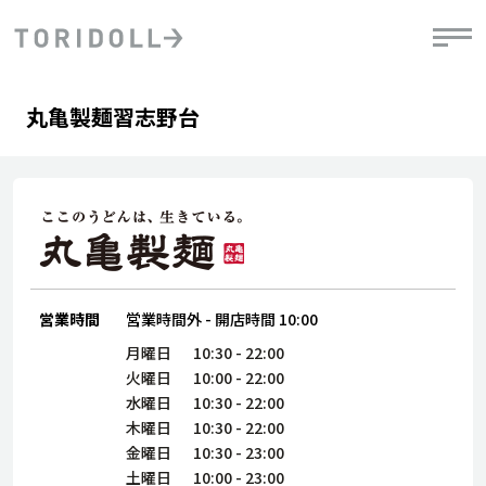
Skip to content
Return to Nav
Day of the Week
phone
Hours
丸亀製麺習志野台
PRニュース
中長期経営計画
ライブラリ
IRニュース
決
地
方針
ファイナンス戦略
トリドールのサステナビリティ
有
気
デジタルトランス
粟田社長が語る
財
資
会社情報
フォーメーション戦略
トリドールのサステナビリティ
決
エ
粟田社長が語るトリドールDX
ステークホルダーとの
月
自
経営理念
コミュニケーション
DXビジョン2028
営業時間
営業時間外
-
開店時間
10:00
チ
人
トリドールのDX ～これまでとこれから～
連
月曜日
10:30
-
22:00
ニュース
商品
火曜日
10:00
-
22:00
人
水曜日
10:30
-
22:00
株主・投資家情報
木曜日
10:30
-
22:00
ダ
金曜日
10:30
-
23:00
働
土曜日
10:00
-
23:00