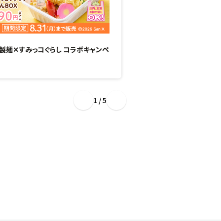
製麺✕すみっコぐらし コラボキャンペ
“ぷるもち新食感”のひん
場！
1 / 5