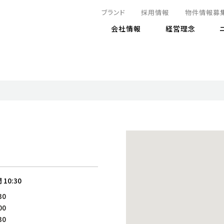
ブランド
採用情報
物件情報募
会社情報
経営理念
IRニュース
決算情報
地球とともに
サステナビリティニュース
株式
責任
方針・マネジメント体制
株式事
コーポ
リティ
有価証券報告書
気候変動への対応
株主総
コンプ
財務情報
資源循環に向けて
アナリ
リスク
リティ
決算レビュー
エネルギー使用量の削減
株式取
リスク
DX
月次売上高レポート
自然との共生
電子公
サステ
チャートジェネレータ
株主優
人と社会とともに
GRI
でとこれから～
連結財務諸表
免責事
間
10:30
商品・サービス
ESG
30
IRカ
人材の育成
外部
00
ダイバーシティの推進
株主
30