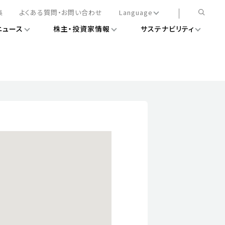
集
よくある質問・お問い合わせ
Language
ニュース
株主・投資家情報
サステナビリティ
日本語
English
簡体中文
情報
ある経営基盤の構築
DXニュース
務手続きについて
レート・ガバナンス
会
ライアンス
ストカバレッジ
マネジメント
扱規則
情報
告
ィナビリティデータ
待について
スタンダード対照表
項
調査用インデックス
レンダー
評価
通信