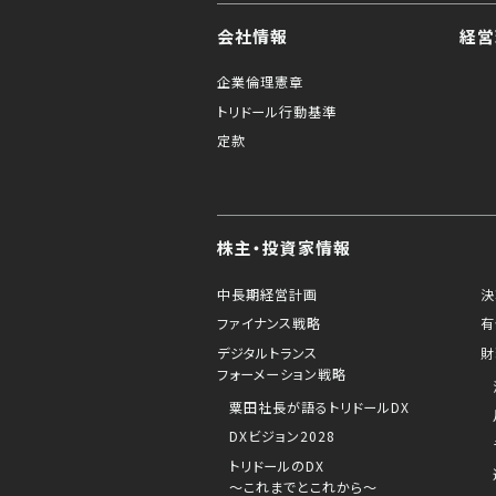
会社情報
経営
企業倫理憲章
トリドール行動基準
定款
株主・投資家情報
中長期経営計画
決
ファイナンス戦略
有
デジタルトランス
財
フォーメーション戦略
粟田社長が語るトリドールDX
DXビジョン2028
トリドールのDX
～これまでとこれから～