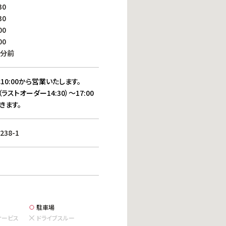
働きがいのある職場環境
30
ディス
30
人材基本データ
00
労働安全衛生への取り組み
00
サプライチェーンマネジメント
0分前
社会貢献活動
10:00から営業いたします。
（ラストオーダー14:30）～17:00
きます。
38-1
駐車場
サービス
ドライブスルー