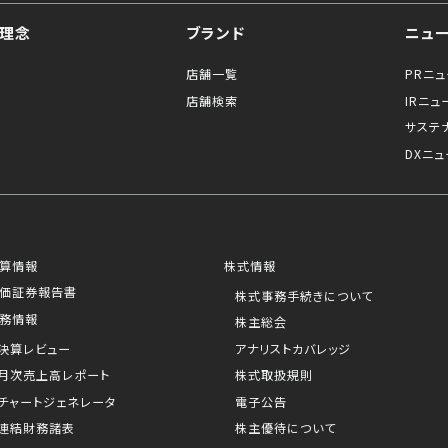
理念
ブランド
ニュ
店舗一覧
PRニ
店舗検索
IRニュ
サステ
DXニュ
算情報
株式情報
価証券報告書
株式事務手続きについて
務情報
株主総会
決算レビュー
アナリストカバレッジ
月次売上高レポート
株式取扱規則
チャートジェネレータ
電子公告
連結財務諸表
株主優待について