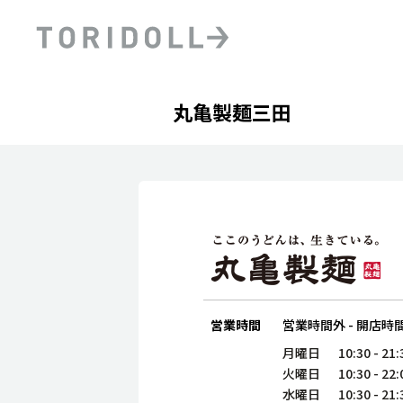
Skip to content
Return to Nav
Day of the Week
phone
Hours
丸亀製麺三田
PRニュース
中長期経営計画
ライブラリ
ファイナンス戦略
トリドールのサステナビ
デジタルトランス
粟田社長が語る
フォーメーション戦略
トリドールのサステナビ
粟田社長が語るトリドール
ステークホルダーとの
コミュニケーション
DXビジョン2028
トリドールのDX ～これま
営業時間
営業時間外
-
開店時
月曜日
10:30
-
21:
火曜日
10:30
-
22:
水曜日
10:30
-
21: