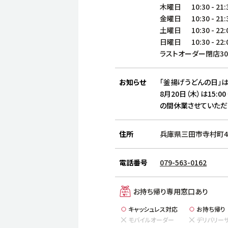
木曜日
10:30
-
21:
金曜日
10:30
-
21:
土曜日
10:30
-
22:
日曜日
10:30
-
22:
ラストオーダー閉店3
お知らせ
「釜揚げうどんの日」は
8月20日（木）は15:00
の間休業させていただ
住所
兵庫県三田市寺村町42
電話番号
079-563-0162
お持ち帰り専用窓口あり
キャッシュレス対応
お持ち帰り
モバイルオーダー
デリバリー