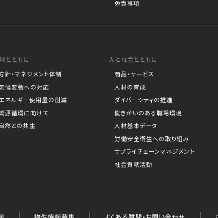
免責事項
球とともに
人と社会とともに
方針・マネジメント体制
商品・サービス
気候変動への対応
人材の育成
エネルギー使用量の削減
ダイバーシティの推進
資源循環に向けて
働きがいのある職場環境
自然との共生
人材基本データ
労働安全衛生への取り組み
サプライチェーンマネジメント
社会貢献活動
報
物件情報募集
よくある質問・お問い合わせ