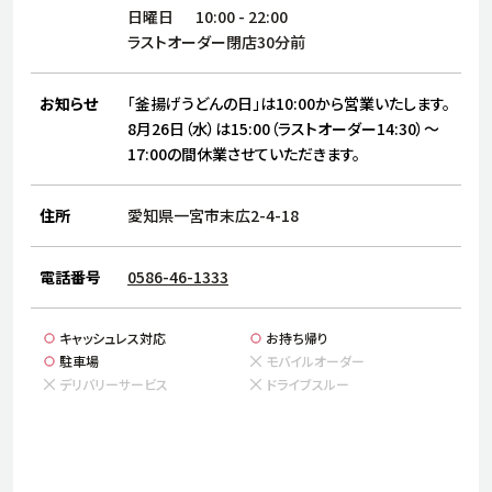
サステナビリティ
人
日曜日
10:00
-
22:00
労
ラストオーダー閉店30分前
サプ
ブランド
店舗検索
社
お知らせ
「釜揚げうどんの日」は10:00から営業いたします。
店舗一覧
採用情報
8月26日（水）は15:00（ラストオーダー14:30）～
17:00の間休業させていただきます。
よくある質問・お問い合わせ
住所
愛知県一宮市末広2-4-18
日本語
English
简体中文
電話番号
0586-46-1333
キャッシュレス対応
お持ち帰り
駐車場
モバイルオーダー
デリバリーサービス
ドライブスルー