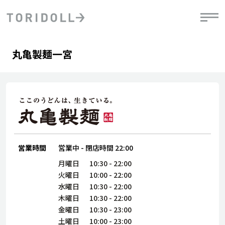
Skip to content
Return to Nav
Day of the Week
phone
Hours
丸亀製麺一宮
PRニュース
中長期経営計画
ライブラリ
IRニュース
決
地
方針
ファイナンス戦略
トリドールのサステナビリティ
有
気
デジタルトランス
粟田社長が語る
財
資
会社情報
フォーメーション戦略
トリドールのサステナビリティ
決
エ
粟田社長が語るトリドールDX
ステークホルダーとの
月
自
経営理念
コミュニケーション
DXビジョン2028
営業時間
営業中
-
閉店時間
22:00
チ
人
トリドールのDX ～これまでとこれから～
連
月曜日
10:30
-
22:00
ニュース
商品
火曜日
10:00
-
22:00
人
水曜日
10:30
-
22:00
株主・投資家情報
木曜日
10:30
-
22:00
ダ
金曜日
10:30
-
23:00
働
土曜日
10:00
-
23:00