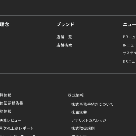
理念
ブランド
ニュ
店舗一覧
PRニ
店舗検索
IRニュ
サステ
DXニュ
算情報
株式情報
価証券報告書
株式事務手続きについて
務情報
株主総会
決算レビュー
アナリストカバレッジ
月次売上高レポート
株式取扱規則