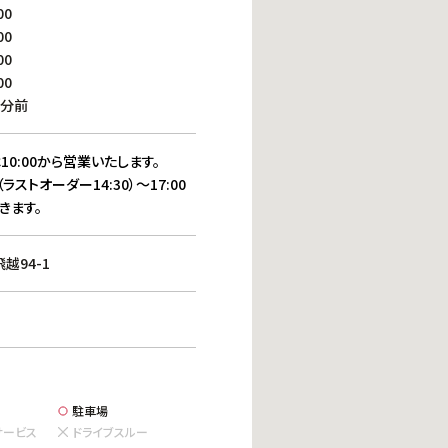
働きがいのある職場環境
00
ディス
00
人材基本データ
00
労働安全衛生への取り組み
00
サプライチェーンマネジメント
0分前
社会貢献活動
10:00から営業いたします。
（ラストオーダー14:30）～17:00
きます。
越94-1
駐車場
サービス
ドライブスルー