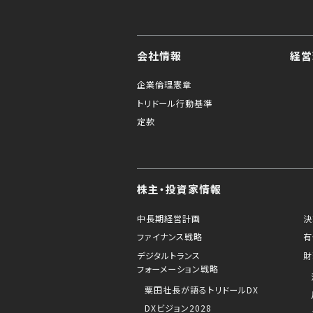
会社情報
経営
企業倫理憲章
トリドール行動基準
定款
株主・投資家情報
中長期経営計画
決
ファイナンス戦略
有
デジタルトランス
財
フォーメーション戦略
粟田社長が語るトリドールDX
DXビジョン2028