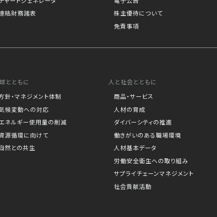
チャートジェネレータ
電子公告
連結財務諸表
株主優待について
免責事項
球とともに
人と社会とともに
方針・マネジメント体制
商品・サービス
気候変動への対応
人材の育成
エネルギー使用量の削減
ダイバーシティの推進
資源循環に向けて
働きがいのある職場環境
自然との共生
人材基本データ
労働安全衛生への取り組み
サプライチェーンマネジメント
社会貢献活動