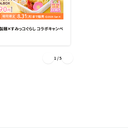
製麺✕すみっコぐらし コラボキャンペ
“ぷるもち新食感”のひん
場！
1 / 5