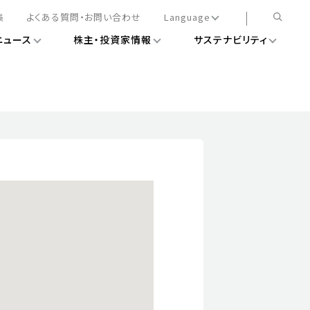
集
よくある質問・お問い合わせ
Language
ニュース
株主・投資家情報
サステナビリティ
日本語
English
簡体中文
情報
ある経営基盤の構築
DXニュース
務手続きについて
レート・ガバナンス
会
ライアンス
ストカバレッジ
マネジメント
扱規則
情報
告
ィナビリティデータ
待について
スタンダード対照表
項
調査用インデックス
レンダー
評価
通信