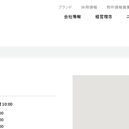
ブランド
採用情報
物件情報募
会社情報
経営理念
IRニュース
決算情報
地球とともに
サステナビリティニュース
株式
責任
方針・マネジメント体制
株式事
コーポ
リティ
有価証券報告書
気候変動への対応
株主総
コンプ
財務情報
資源循環に向けて
アナリ
リスク
リティ
決算レビュー
エネルギー使用量の削減
株式取
リスク
DX
月次売上高レポート
自然との共生
電子公
サステ
チャートジェネレータ
株主優
人と社会とともに
GRI
でとこれから～
連結財務諸表
免責事
間
10:00
商品・サービス
ESG
00
IRカ
人材の育成
外部
00
ダイバーシティの推進
株主
00