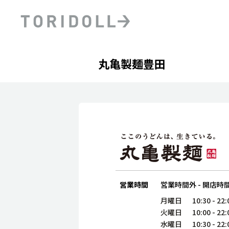
Skip to content
Return to Nav
Day of the Week
phone
Hours
丸亀製麺豊田
PRニュース
中長期経営計画
ライブラリ
ファイナンス戦略
トリドールのサステナビ
デジタルトランス
粟田社長が語る
フォーメーション戦略
トリドールのサステナビ
粟田社長が語るトリドール
ステークホルダーとの
コミュニケーション
DXビジョン2028
トリドールのDX ～これま
営業時間
営業時間外
-
開店時
月曜日
10:30
-
22:
火曜日
10:00
-
22:
水曜日
10:30
-
22: