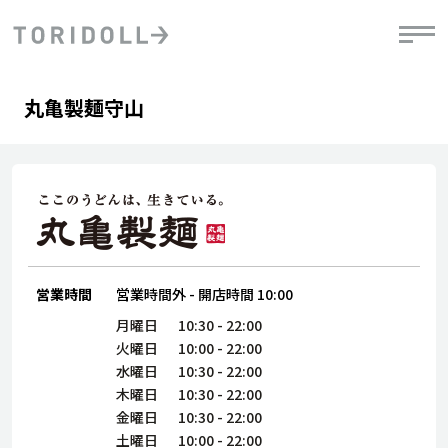
Skip to content
Return to Nav
Day of the Week
phone
Hours
丸亀製麺守山
PRニュース
中長期経営計画
ライブラリ
IRニュース
決
地
方針
ファイナンス戦略
トリドールのサステナビリティ
有
気
デジタルトランス
粟田社長が語る
財
資
会社情報
フォーメーション戦略
トリドールのサステナビリティ
決
エ
粟田社長が語るトリドールDX
ステークホルダーとの
月
自
経営理念
コミュニケーション
DXビジョン2028
営業時間
営業時間外
-
開店時間
10:00
チ
人
トリドールのDX ～これまでとこれから～
連
月曜日
10:30
-
22:00
ニュース
商品
火曜日
10:00
-
22:00
人
水曜日
10:30
-
22:00
株主・投資家情報
木曜日
10:30
-
22:00
ダ
金曜日
10:30
-
22:00
働
土曜日
10:00
-
22:00