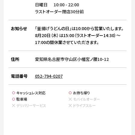
サステナビリティ
人
日曜日
10:00
-
22:00
労
ラストオーダー閉店30分前
サプ
ブランド
店舗検索
社
お知らせ
「釜揚げうどんの日」は10:00から営業いたします。
店舗一覧
採用情報
8月20日（木）は15:00（ラストオーダー14:30）～
17:00の間休業させていただきます。
よくある質問・お問い合わせ
住所
愛知県名古屋市守山区小幡宮ノ腰10-12
日本語
English
简体中文
電話番号
052-794-0207
キャッシュレス対応
お持ち帰り
駐車場
モバイルオーダー
デリバリーサービス
ドライブスルー