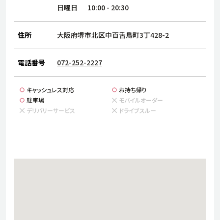
サステナビリティ
人
日曜日
10:00
-
20:30
労
サプ
住所
大阪府堺市北区中百舌鳥町3丁428-2
ブランド
店舗検索
社
店舗一覧
採用情報
電話番号
072-252-2227
よくある質問・お問い合わせ
キャッシュレス対応
お持ち帰り
駐車場
モバイルオーダー
日本語
English
简体中文
デリバリーサービス
ドライブスルー