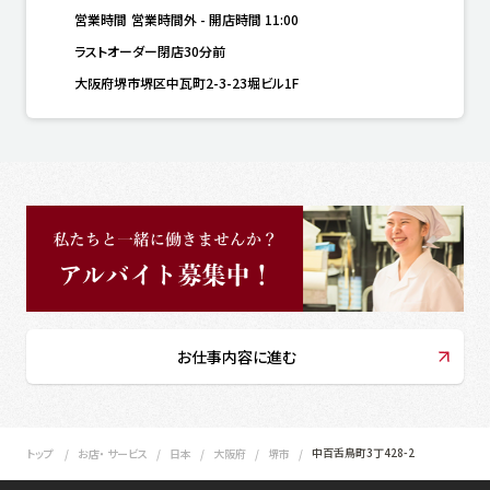
営業時間
営業時間外
-
開店時間
11:00
ラストオーダー閉店30分前
大阪府堺市堺区中瓦町2-3-23堀ビル1F
お仕事内容に進む
中百舌鳥町3丁428-2
トップ
お店・ サービス
日本
大阪府
堺市