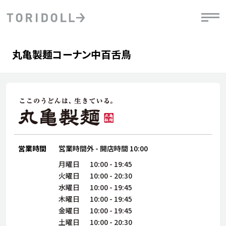
Skip to content
Return to Nav
Day of the Week
phone
Hours
丸亀製麺コーナン中百舌鳥
PRニュース
中長期経営計画
ライブラリ
IRニュース
決
地
方針
ファイナンス戦略
トリドールのサステナビリティ
有
気
デジタルトランス
粟田社長が語る
財
資
会社情報
フォーメーション戦略
トリドールのサステナビリティ
決
エ
粟田社長が語るトリドールDX
ステークホルダーとの
月
自
経営理念
コミュニケーション
DXビジョン2028
営業時間
営業時間外
-
開店時間
10:00
チ
人
トリドールのDX ～これまでとこれから～
連
月曜日
10:00
-
19:45
ニュース
商品
火曜日
10:00
-
20:30
人
水曜日
10:00
-
19:45
株主・投資家情報
木曜日
10:00
-
19:45
ダ
金曜日
10:00
-
19:45
働
土曜日
10:00
-
20:30