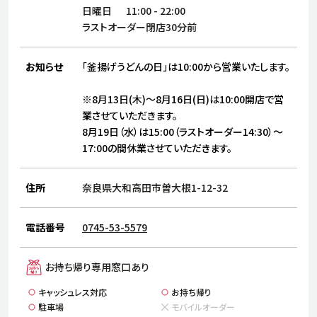
サステナビリティ
人
日曜日
11:00
-
22:00
労
ラストオーダー閉店30分前
サプ
ブランド
店舗検索
社
お知らせ
「釜揚げうどんの日」は10:00から営業いたします。
店舗一覧
採用情報
※8月13日(木)～8月16日(日)は10:00開店で営
よくある質問・お問い合わせ
業させていただきます。
8月19日（水）は15:00（ラストオーダー14:30）～
17:00の間休業させていただきます。
日本語
English
简体中文
住所
奈良県大和高田市曽大根1-12-32
電話番号
0745-53-5579
お持ち帰り専用窓口あり
キャッシュレス対応
お持ち帰り
駐車場
モバイルオーダー