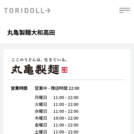
Skip to content
Return to Nav
Day of the Week
phone
Hours
丸亀製麺大和高田
PRニュース
中長期経営計画
ライブラリ
IRニュース
決
地
方針
ファイナンス戦略
トリドールのサステナビリティ
有
気
デジタルトランス
粟田社長が語る
財
資
会社情報
フォーメーション戦略
トリドールのサステナビリティ
決
エ
粟田社長が語るトリドールDX
ステークホルダーとの
月
自
経営理念
コミュニケーション
DXビジョン2028
営業時間
営業中
-
閉店時間
22:00
チ
人
トリドールのDX ～これまでとこれから～
連
月曜日
11:00
-
22:00
ニュース
商品
火曜日
11:00
-
22:00
人
水曜日
11:00
-
22:00
株主・投資家情報
木曜日
10:00
-
22:00
ダ
金曜日
11:00
-
22:00
働
土曜日
11:00
-
22:00