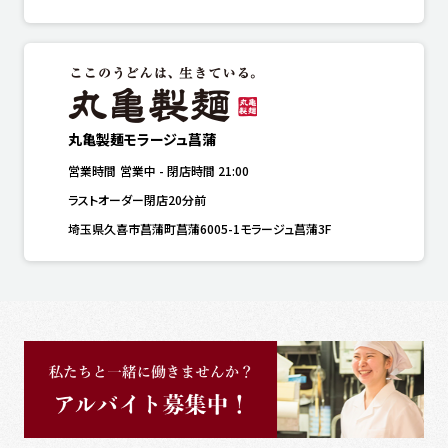
丸亀製麺モラージュ菖蒲
営業時間
営業中
-
閉店時間
21:00
ラストオーダー閉店20分前
埼玉県久喜市菖蒲町菖蒲6005-1モラージュ菖蒲3F