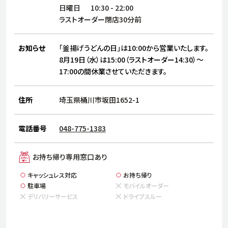
サステナビリティ
人
日曜日
10:30
-
22:00
労
ラストオーダー閉店30分前
サプ
ブランド
店舗検索
社
お知らせ
「釜揚げうどんの日」は10:00から営業いたします。
店舗一覧
採用情報
8月19日（水）は15:00（ラストオーダー14:30）～
17:00の間休業させていただきます。
よくある質問・お問い合わせ
住所
埼玉県桶川市坂田1652-1
日本語
English
简体中文
電話番号
048-775-1383
お持ち帰り専用窓口あり
キャッシュレス対応
お持ち帰り
駐車場
モバイルオーダー
デリバリーサービス
ドライブスルー