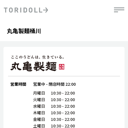
Skip to content
Return to Nav
Day of the Week
phone
Hours
丸亀製麺桶川
PRニュース
中長期経営計画
ライブラリ
IRニュース
決
地
方針
ファイナンス戦略
トリドールのサステナビリティ
有
気
デジタルトランス
粟田社長が語る
財
資
会社情報
フォーメーション戦略
トリドールのサステナビリティ
決
エ
粟田社長が語るトリドールDX
ステークホルダーとの
月
自
経営理念
コミュニケーション
DXビジョン2028
営業時間
営業中
-
閉店時間
22:00
チ
人
トリドールのDX ～これまでとこれから～
連
月曜日
10:30
-
22:00
ニュース
商品
火曜日
10:30
-
22:00
人
水曜日
10:30
-
22:00
株主・投資家情報
木曜日
10:30
-
22:00
ダ
金曜日
10:30
-
22:00
働
土曜日
10:30
-
22:00