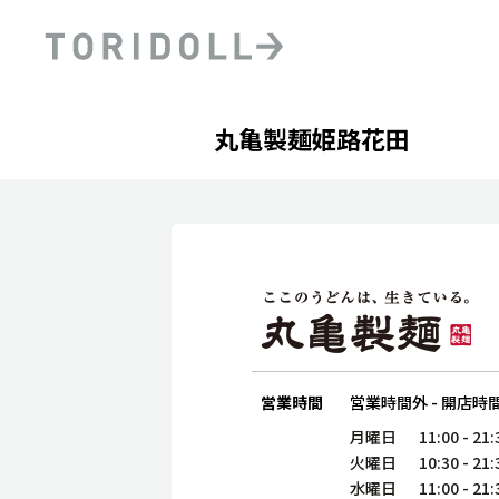
Skip to content
Return to Nav
Day of the Week
phone
Hours
丸亀製麺姫路花田
PRニュース
中長期経営計画
ライブラリ
ファイナンス戦略
トリドールのサステナビ
デジタルトランス
粟田社長が語る
フォーメーション戦略
トリドールのサステナビ
粟田社長が語るトリドール
ステークホルダーとの
コミュニケーション
DXビジョン2028
トリドールのDX ～これま
営業時間
営業時間外
-
開店時
月曜日
11:00
-
21:
火曜日
10:30
-
21:
水曜日
11:00
-
21: