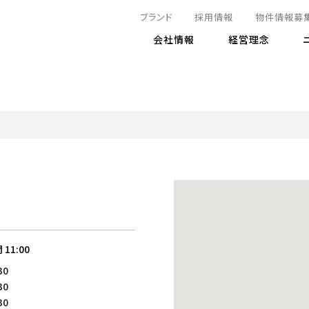
ブランド
採用情報
物件情報募
会社情報
経営理念
IRニュース
決算情報
地球とともに
サステナビリティニュース
株式
責任
方針・マネジメント体制
株式事
コーポ
リティ
有価証券報告書
気候変動への対応
株主総
コンプ
財務情報
資源循環に向けて
アナリ
リスク
リティ
決算レビュー
エネルギー使用量の削減
株式取
リスク
DX
月次売上高レポート
自然との共生
電子公
サステ
チャートジェネレータ
株主優
人と社会とともに
GRI
でとこれから～
連結財務諸表
免責事
間
11:00
商品・サービス
ESG
30
IRカ
人材の育成
外部
30
ダイバーシティの推進
株主
30