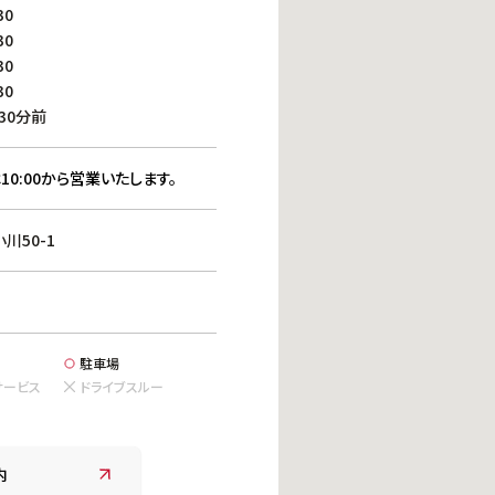
働きがいのある職場環境
30
ディス
30
人材基本データ
30
労働安全衛生への取り組み
30
サプライチェーンマネジメント
30分前
社会貢献活動
10:00から営業いたします。
川50-1
駐車場
サービス
ドライブスルー
内