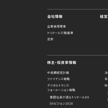
会社情報
経営
企業倫理憲章
トリドール行動基準
定款
株主・投資家情報
中長期経営計画
決
ファイナンス戦略
有
デジタルトランス
財
フォーメーション戦略
粟田社長が語るトリドールDX
DXビジョン2028