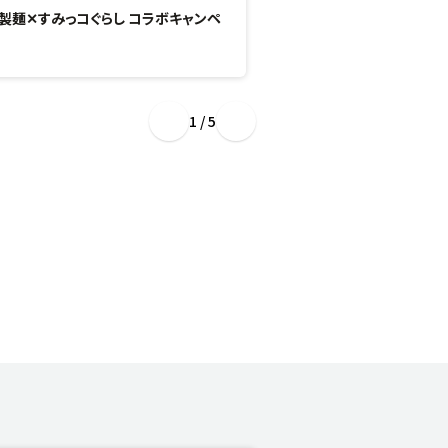
製麺✕すみっコぐらし コラボキャンペ
“ぷるもち新食感”のひん
場！
1 / 5