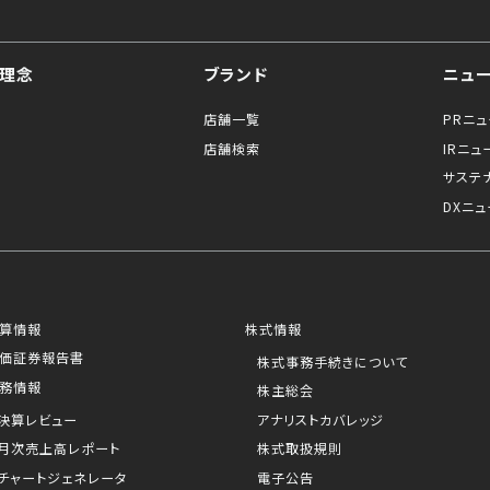
理念
ブランド
ニュ
店舗一覧
PRニ
店舗検索
IRニュ
サステ
DXニュ
算情報
株式情報
価証券報告書
株式事務手続きについて
務情報
株主総会
決算レビュー
アナリストカバレッジ
月次売上高レポート
株式取扱規則
チャートジェネレータ
電子公告