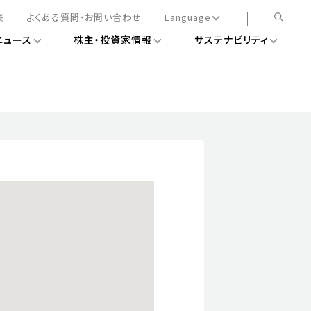
集
よくある質問・お問い合わせ
Language
ニュース
株主・投資家情報
サステナビリティ
日本語
English
簡体中文
情報
ある経営基盤の構築
DXニュース
務手続きについて
レート・ガバナンス
会
ライアンス
ストカバレッジ
マネジメント
扱規則
情報
告
ィナビリティデータ
待について
スタンダード対照表
項
調査用インデックス
レンダー
評価
通信