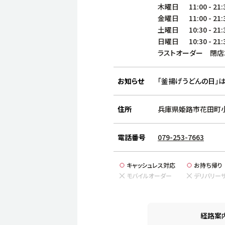
木曜日
11:00
-
21:
金曜日
11:00
-
21:
土曜日
10:30
-
21:
日曜日
10:30
-
21:
ラストオーダー 閉店
お知らせ
「釜揚げうどんの日」は
住所
兵庫県姫路市花田町小
電話番号
079-253-7663
キャッシュレス対応
お持ち帰り
モバイルオーダー
デリバリー
経路案