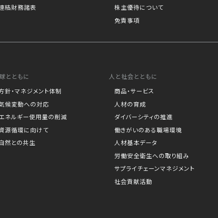
連結財務諸表
株主優待について
免責事項
球とともに
人と社会とともに
方針・マネジメント体制
商品・サービス
気候変動への対応
人材の育成
エネルギー使用量の削減
ダイバーシティの推進
資源循環に向けて
働きがいのある職場環境
自然との共生
人材基本データ
労働安全衛生への取り組み
サプライチェーンマネジメント
社会貢献活動