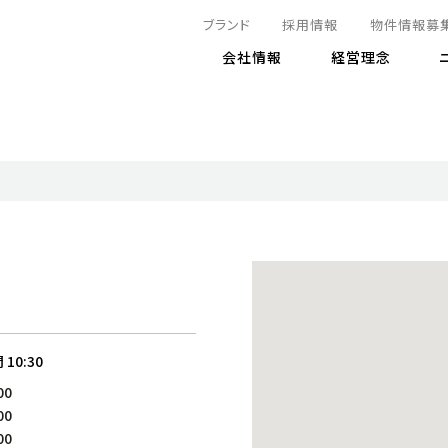
ブランド
採用情報
物件情報募
会社情報
経営理念
IRニュース
決算情報
地球とともに
サステナビリティニュース
株式
責任
方針・マネジメント体制
株式事
コーポ
リティ
有価証券報告書
気候変動への対応
株主総
コンプ
財務情報
資源循環に向けて
アナリ
リスク
リティ
決算レビュー
エネルギー使用量の削減
株式取
リスク
DX
月次売上高レポート
自然との共生
電子公
サステ
チャートジェネレータ
株主優
人と社会とともに
GRI
でとこれから～
連結財務諸表
免責事
間
10:30
商品・サービス
ESG
00
IRカ
人材の育成
外部
00
ダイバーシティの推進
株主
00