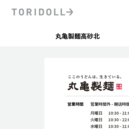
Skip to content
Return to Nav
Day of the Week
phone
Hours
丸亀製麺高砂北
PRニュース
中長期経営計画
ライブラリ
ファイナンス戦略
トリドールのサステナビ
デジタルトランス
粟田社長が語る
フォーメーション戦略
トリドールのサステナビ
粟田社長が語るトリドール
ステークホルダーとの
コミュニケーション
DXビジョン2028
トリドールのDX ～これま
営業時間
営業時間外
-
開店時
月曜日
10:30
-
21:
火曜日
10:30
-
22:
水曜日
10:30
-
21: