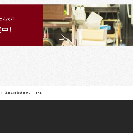
阿弥陀町魚橋字尾ノ下612-6