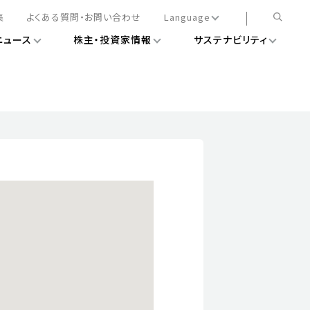
集
よくある質問・お問い合わせ
Language
ニュース
株主・投資家情報
サステナビリティ
日本語
English
簡体中文
情報
ある経営基盤の構築
DXニュース
務手続きについて
レート・ガバナンス
会
ライアンス
ストカバレッジ
マネジメント
扱規則
情報
告
ィナビリティデータ
待について
スタンダード対照表
項
調査用インデックス
レンダー
評価
通信