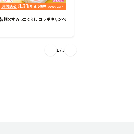
製麺✕すみっコぐらし コラボキャンペ
“ぷるもち新食感”のひん
場！
1 / 5