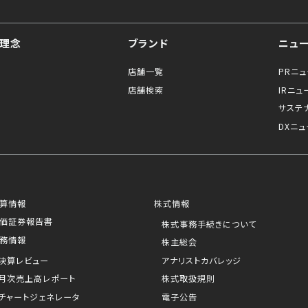
理念
ブランド
ニュ
店舗一覧
PRニ
店舗検索
IRニュ
サステ
DXニュ
算情報
株式情報
価証券報告書
株式事務手続きについて
務情報
株主総会
決算レビュー
アナリストカバレッジ
月次売上高レポート
株式取扱規則
チャートジェネレータ
電子公告