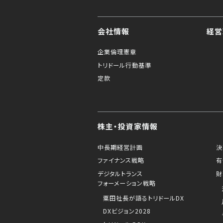
会社情報
経営
企業倫理憲章
トリドール行動基準
定款
株主・投資家情報
中長期経営計画
決
ファイナンス戦略
有
デジタルトランス
財
フォーメーション戦略
粟田社長が語るトリドールDX
DXビジョン2028