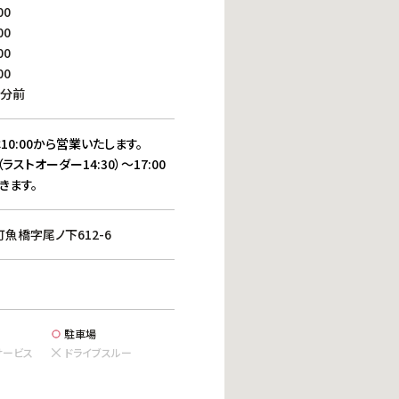
働きがいのある職場環境
00
ディス
00
人材基本データ
00
労働安全衛生への取り組み
00
サプライチェーンマネジメント
0分前
社会貢献活動
10:00から営業いたします。
（ラストオーダー14:30）～17:00
きます。
魚橋字尾ノ下612-6
駐車場
サービス
ドライブスルー