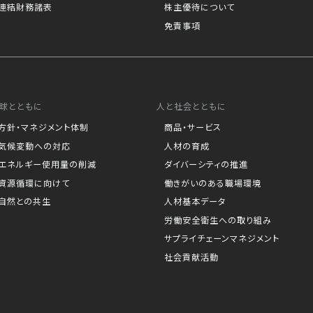
連結財務諸表
株主優待について
免責事項
球とともに
人と社会とともに
方針・マネジメント体制
商品・サービス
気候変動への対応
人材の育成
エネルギー使用量の削減
ダイバーシティの推進
資源循環に向けて
働きがいのある職場環境
自然との共生
人材基本データ
労働安全衛生への取り組み
サプライチェーンマネジメント
社会貢献活動